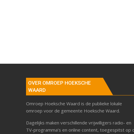
OVER OMROEP HOEKSCHE
WAARD
Omroep Hoeksche Waard is de publieke lokale
omroep voor de gemeente Hoeksche Waard.
Dagelijks maken verschillende vrijwilligers radio- en
TV-programma’s en online content, toegespitst op 