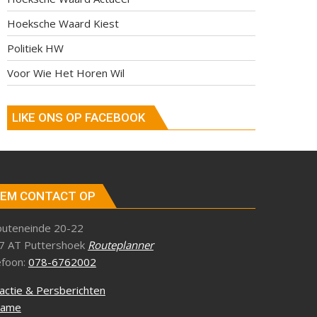
Hoeksche Waard Kiest
Politiek HW
Voor Wie Het Horen Wil
LIKE ONS OP FACEBOOK
EM CONTACT OP
outeneinde 20-22
7 AT Puttershoek
Routeplanner
efoon:
078-6762002
actie & Persberichten
lame