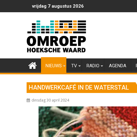
Ga
vrijdag 7 augustus 2026
naar
de
inhoud
NIEUWS
TV
RADIO
AGENDA
HANDWERKCAFÉ IN DE WATERSTAL
dinsdag 30 april 2024