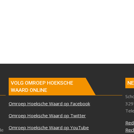
VOLG OMROEP HOEKSCHE
NE
WAARD ONLINE
Sch
Omroep Hoeksche Waard op Facebook
329
Tel
Omroep Hoeksche Waard op Twitter
Red
Omroep Hoeksche Waard op YouTube
de
Rec