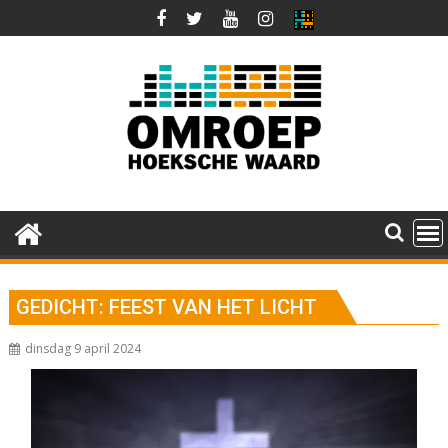
Ga
naar
de
inhoud
GEDICHT: FEEST VAN HET LICHT
dinsdag 9 april 2024