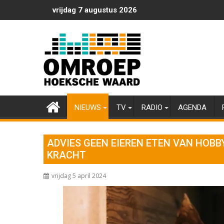
Ga
vrijdag 7 augustus 2026
naar
de
inhoud
NIEUWS
TV
RADIO
AGENDA
ADVIES GEEN EIEREN ETEN VAN HOBB
KRACHT
vrijdag 5 april 2024