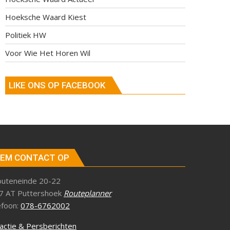
Hoeksche Waard Kiest
Politiek HW
Voor Wie Het Horen Wil
LIKE ONS OP FACEBOOK
EM CONTACT OP
outeneinde 20-22
7 AT Puttershoek
Routeplanner
efoon:
078-6762002
actie & Persberichten