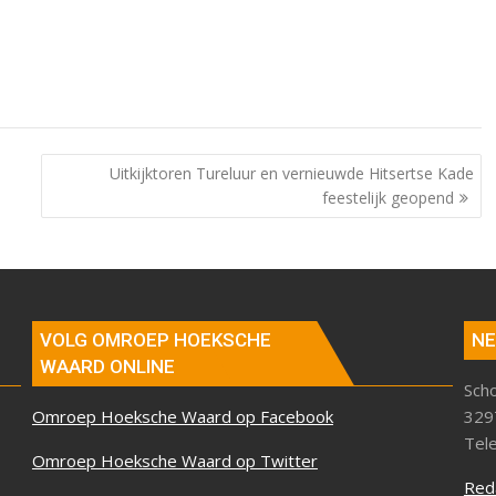
Uitkijktoren Tureluur en vernieuwde Hitsertse Kade
feestelijk geopend
VOLG OMROEP HOEKSCHE
NE
WAARD ONLINE
Sch
Omroep Hoeksche Waard op Facebook
329
Tel
Omroep Hoeksche Waard op Twitter
Red