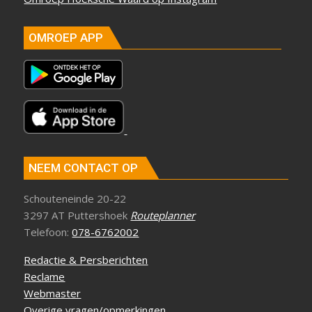
OMROEP APP
NEEM CONTACT OP
Schouteneinde 20-22
3297 AT Puttershoek
Routeplanner
Telefoon:
078-6762002
Redactie & Persberichten
Reclame
Webmaster
Overige vragen/opmerkingen