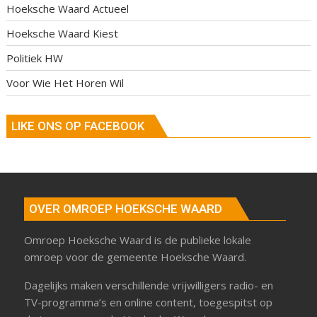
Hoeksche Waard Actueel
Hoeksche Waard Kiest
Politiek HW
Voor Wie Het Horen Wil
LIKE ONS OP FACEBOOK
OVER OMROEP HOEKSCHE WAARD
Omroep Hoeksche Waard is de publieke lokale
omroep voor de gemeente Hoeksche Waard.
Dagelijks maken verschillende vrijwilligers radio- en
TV-programma’s en online content, toegespitst op