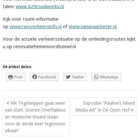
talen:
www.A29roadworks.nl
Kijk voor route-informatie
op
www.rwsverkeersinfo.nl
of
www.vananaarbeter.nl
.
Voor de actuele verkeerssituatie op de omleidingsroutes kijkt
u op renovatieheinenoordtunnel.nl
Dit artikel delen:
Print
Facebook
Twitter
WhatsApp
Berichtnavigatie
NK Tegelwippen gaat weer
Expositie “Pauline’s Mixed
van start: Goeree-Overflakkee
Media Art” in De Open Hof
en Hoeksche Waard staan
voor de derde keer tegenover
elkaar!