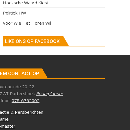
Hoeksche Waard Kiest
Politiek HW
Voor Wie Het Horen Wil
LIKE ONS OP FACEBOOK
EM CONTACT OP
outeneinde 20-22
7 AT Puttershoek
Routeplanner
efoon:
078-6762002
actie & Persberichten
lame
master