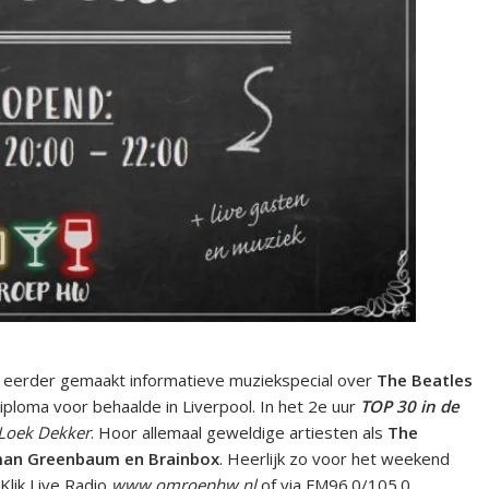
 eerder gemaakt informatieve muziekspecial over
The Beatles
iploma voor behaalde in Liverpool. In het 2e uur
TOP 30 in de
Loek Dekker
. Hoor allemaal geweldige artiesten als
The
orman Greenbaum en Brainbox
. Heerlijk zo voor het weekend
Klik Live Radio
www.omroephw.nl
of via FM96.0/105.0 .