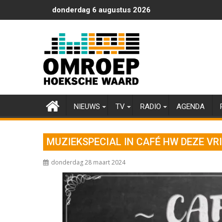
Ga
donderdag 6 augustus 2026
naar
de
inhoud
NIEUWS
TV
RADIO
AGENDA
MUZIEKSPECIAL IN CAFÉ HW DEZE V
donderdag 28 maart 2024