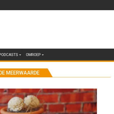
PODCASTS
OMROEP
C DE MEERWAARDE