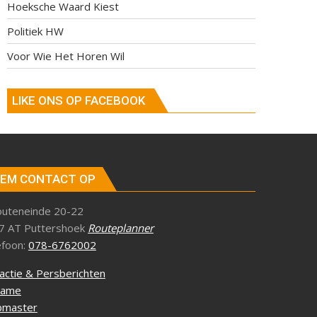
Hoeksche Waard Kiest
Politiek HW
Voor Wie Het Horen Wil
LIKE ONS OP FACEBOOK
EM CONTACT OP
outeneinde 20-22
7 AT Puttershoek
Routeplanner
efoon:
078-6762002
actie & Persberichten
lame
master