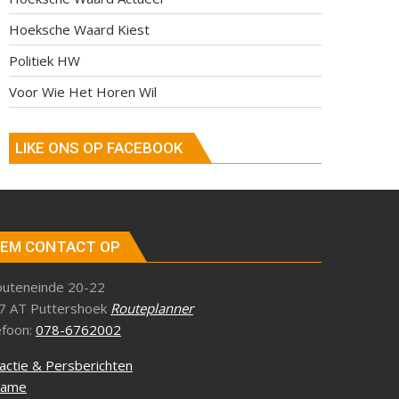
Hoeksche Waard Kiest
Politiek HW
Voor Wie Het Horen Wil
LIKE ONS OP FACEBOOK
EM CONTACT OP
outeneinde 20-22
7 AT Puttershoek
Routeplanner
efoon:
078-6762002
actie & Persberichten
lame