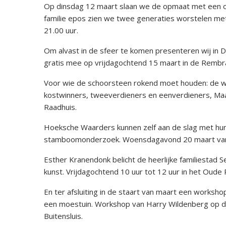
Op dinsdag 12 maart slaan we de opmaat met een on
familie epos zien we twee generaties worstelen met 
21.00 uur.
Om alvast in de sfeer te komen presenteren wij i
gratis mee op vrijdagochtend 15 maart in de Rembra
Voor wie de schoorsteen rokend moet houden: de wo
kostwinners, tweeverdieners en eenverdieners, Maa
Raadhuis.
Hoeksche Waarders kunnen zelf aan de slag met hun
stamboomonderzoek. Woensdagavond 20 maart van 19
Esther Kranendonk belicht de heerlijke familiestad Se
kunst. Vrijdagochtend 10 uur tot 12 uur in het Oude 
En ter afsluiting in de staart van maart een worksh
een moestuin. Workshop van Harry Wildenberg op d
Buitensluis.