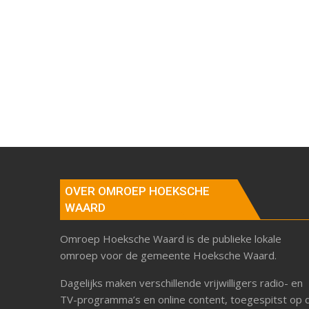
OVER OMROEP HOEKSCHE
WAARD
Omroep Hoeksche Waard is de publieke lokale
omroep voor de gemeente Hoeksche Waard.
Dagelijks maken verschillende vrijwilligers radio- en
TV-programma’s en online content, toegespitst op 