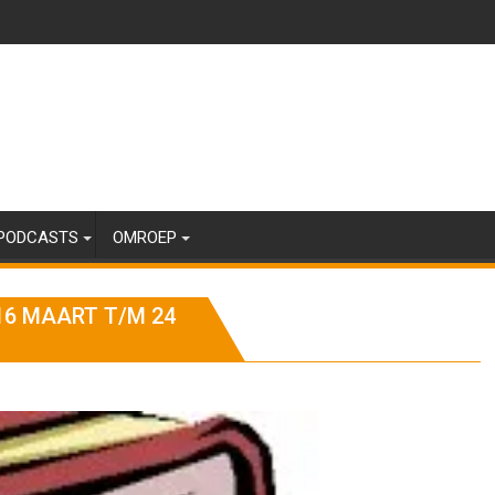
PODCASTS
OMROEP
 16 MAART T/M 24