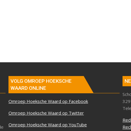
VOLG OMROEP HOEKSCHE
NE
WAARD ONLINE
Sch
Omroep Hoeksche Waard op Facebook
329
Tel
Omroep Hoeksche Waard op Twitter
Red
Omroep Hoeksche Waard op YouTube
de
Rec