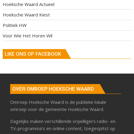
Hoeksche Waard Actueel
Hoeksche Waard Kiest
Politiek HW
Voor Wie Het Horen Wil
LIKE ONS OP FACEBOOK
OVER OMROEP HOEKSCHE WAARD
Omroep Hoeksche Waard is de publieke lokale
omroep voor de gemeente Hoeksche Waard.
Dagelijks maken verschillende vrijwilligers radio- en
TV-programma’s en online content, toegespitst op