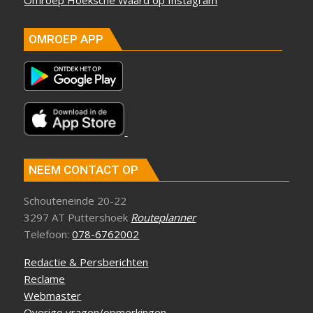
Omroep Hoeksche Waard op Instagram
OMROEP APP
NEEM CONTACT OP
Schouteneinde 20-22
3297 AT Puttershoek
Routeplanner
Telefoon:
078-6762002
Redactie & Persberichten
Reclame
Webmaster
Overige vragen/opmerkingen