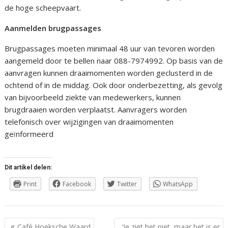
de hoge scheepvaart.
Aanmelden brugpassages
Brugpassages moeten minimaal 48 uur van tevoren worden
aangemeld door te bellen naar 088-7974992. Op basis van de
aanvragen kunnen draaimomenten worden geclusterd in de
ochtend of in de middag. Ook door onderbezetting, als gevolg
van bijvoorbeeld ziekte van medewerkers, kunnen
brugdraaien worden verplaatst. Aanvragers worden
telefonisch over wijzigingen van draaimomenten
geïnformeerd
Dit artikel delen:
Print
Facebook
Twitter
WhatsApp
Berichtnavigatie
Café Hoeksche Waard
‘Je ziet het niet, maar het is er