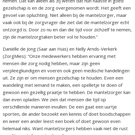
nemen. Dat kan alleen als zij weten dat hun naaste in goed
gezelschap is en de zorg overgenomen wordt. Het geeft een
gevoel van opluchting. Niet alleen bij de mantelzorger, maar
vaak ook bij de zorgvrager die ziet dat de mantelzorger echt
ontzorgd is. Door zo nu en dan die tijd voor zichzelf te nemen,
zijn de mantelzorgtaken beter vol te houden.”
Daniëlle de Jong (Saar aan Huis) en Nelly Arnds-Verkerk
(ZorgMies): “Onze medewerkers hebben ervaring met
mensen die zorg nodig hebben, maar zijn geen
verpleegkundigen en voeren ook geen medische handelingen
uit. Ze zijn er om mensen gezelschap te houden. Even een
wandeling met iemand te maken, een spelletje te doen of
gewoon een gezellig praatje te hebben. De mantelzorger kan
dan even opladen. We zien dat mensen die tijd op
verschillende manieren invullen. De een gaat een uurtje
sporten, de ander bezoekt een kennis of doet boodschappen
en weer een ander leest een boek of doet gewoon even
helemaal niks. Want mantelzorgers hebben vaak niet de rust