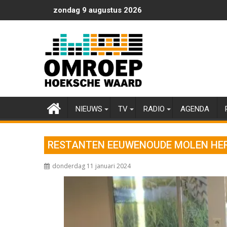
Ga
zondag 9 augustus 2026
naar
de
inhoud
NIEUWS
TV
RADIO
AGENDA
RESTANTEN EEUWENOUDE MOLEN HE
donderdag 11 januari 2024