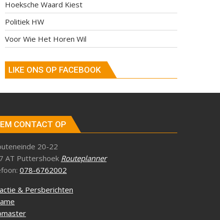
Hoeksche Waard Kiest
Politiek HW
Voor Wie Het Horen Wil
LIKE ONS OP FACEBOOK
EM CONTACT OP
outeneinde 20-22
7 AT Puttershoek
Routeplanner
efoon:
078-6762002
actie & Persberichten
lame
master