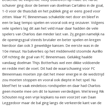
schuiver ging door de benen van doelman Cartalino in de goal,
1-0 voor de thuisclub en het publiek ging er eens goed voor
zitten. Maar FC Binnenmaas schakelde niet door en bleef in
een te laag tempo spelen en vooral ook erg onzuiver. Volgens
vele spelers lag dit aan het veld maar daar hadden de vele
spelers van Charlois dan minder last van. Zij gingen namelijk na
de openingsgoal steeds brutaler en beter spelen en kregen
hierdoor dan ook 3 geweldige kansen. De eerste was in de
10e minuut. Na balverlies op het middenveld stoomde Aurillio
Olf richting de goal van FC Binnenmaas. Gelukkig haalde
vandaag doelman Thijs Botterhuis wel een dikke voldoende
en redde met de voet. Dit had de waarschuwing voor FC
Binnenmaas moeten zijn dat het meer energie in de wedstrijd
zou moeten stoppen en vooral ook diepte in het spel. Nu
bleef het te vaak eindeloos rondspelen en daar had Charlois
geen moeite mee om dit te kunnen verdedigen. Wel kreeg Rik
Schouten nog een vrije kopkans na een voorzet van Daan
Leggedoor maar de bal ging langs de verkeerde kant van de