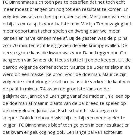
FC Binnenmaas zich toen pas te beseffen dat het toch echt
meer moest brengen om nog tot een resultaat te komen. Er
volgden wissels om het tij te doen keren. Met Junior van Esch
erbij als extra spits voor laatste man Martijn Terlouw ging het
meer opportunistischer spelen en dwong daar wel meer
kansen en halve kansen mee af. Bij de gasten was de pijp na
zo’n 70 minuten echt leeg gezien de vele krampgevallen. De
eerste grote kans die kwam was voor Daan Leggedoor. Op
aangeven van Sander de Heus stuitte hij op de keeper. Uit de
daarop volgende corner schoot Maurice de Boer te slap in en
werd dit een makkelijke prooi voor de doelman. Maurice zijn
volgende schot vloog kiezelhard naast de verkeerde kant van
de paal. In minuut 74 kwam de grootste kans op de
gelijkmaker. Jannick vd Laan ging vanaf de middenlijn alleen op
de doelman af maar in plaats van de bal breed te spelen op
de meegelopen Junior van Esch schoot hij slap tegen de
keeper. Ook de rebound wist hij niet bij een medespeler te
krijgen. FC Binnenmaas bleef toch geloven in een resultaat en
dat kwam er gelukkig nog ook. Een lange bal van achteruit