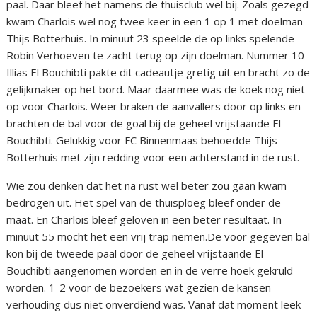
paal. Daar bleef het namens de thuisclub wel bij. Zoals gezegd
kwam Charlois wel nog twee keer in een 1 op 1 met doelman
Thijs Botterhuis. In minuut 23 speelde de op links spelende
Robin Verhoeven te zacht terug op zijn doelman. Nummer 10
Illias El Bouchibti pakte dit cadeautje gretig uit en bracht zo de
gelijkmaker op het bord. Maar daarmee was de koek nog niet
op voor Charlois. Weer braken de aanvallers door op links en
brachten de bal voor de goal bij de geheel vrijstaande El
Bouchibti. Gelukkig voor FC Binnenmaas behoedde Thijs
Botterhuis met zijn redding voor een achterstand in de rust.
Wie zou denken dat het na rust wel beter zou gaan kwam
bedrogen uit. Het spel van de thuisploeg bleef onder de
maat. En Charlois bleef geloven in een beter resultaat. In
minuut 55 mocht het een vrij trap nemen.De voor gegeven bal
kon bij de tweede paal door de geheel vrijstaande El
Bouchibti aangenomen worden en in de verre hoek gekruld
worden. 1-2 voor de bezoekers wat gezien de kansen
verhouding dus niet onverdiend was. Vanaf dat moment leek