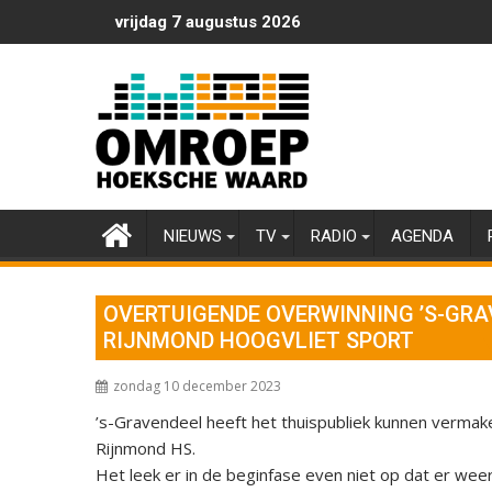
Ga
vrijdag 7 augustus 2026
naar
de
inhoud
NIEUWS
TV
RADIO
AGENDA
OVERTUIGENDE OVERWINNING ’S-GRA
RIJNMOND HOOGVLIET SPORT
zondag 10 december 2023
’s-Gravendeel heeft het thuispubliek kunnen vermak
Rijnmond HS.
Het leek er in de beginfase even niet op dat er wee