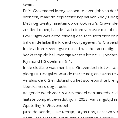
kwam.
En ’s-Gravendeel kreeg kansen te over. Job van der
brengen, maar de geplaatste kopbal van Zoey Hoo
Met nog twintig minuten op de klok liep ’s-Gravende
zestien binnen, haalde fraai uit en verraste min of 
Levi Vugts was deze middag dan toch trefzeker en 
bal van de linkerflank werd voorgegeven. ’s-Graven
In de achtenzeventigste minuut was het verdediger 
hoekschop de bal voor zijn voeten kreeg. Hij bedac
Rijnmond HS doelman, 6-1.
In de slotfase was men bij ’s-Gravendeel niet zo sc
ploeg uit Hoogvliet wist de marge nog enigszins te 
Versluis de 6-2 eindstand op het scorebord te bren
kleedkamers opgezocht.
Volgende week voor ’s-Gravendeel een uitwedstrijd
laatste competitiewedstrijd in 2023. Aanvangstijd i
Opstelling ’s-Gravendeel:
Jurre de Ronde, Luke Remijn, Bryan Bos, Lorenzo v/d
Vorm, Zoey Hoogwerf (80ste Leonard vn Maaren), Ry