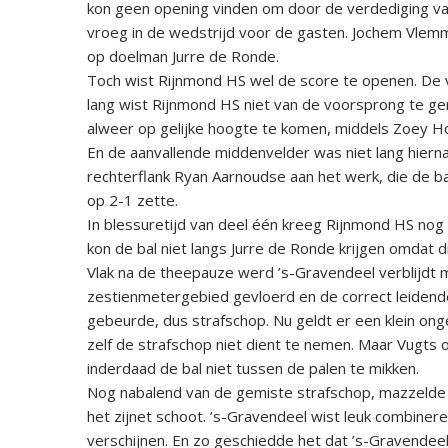
kon geen opening vinden om door de verdediging va
vroeg in de wedstrijd voor de gasten. Jochem Vlemm
op doelman Jurre de Ronde.
Toch wist Rijnmond HS wel de score te openen. De v
lang wist Rijnmond HS niet van de voorsprong te gen
alweer op gelijke hoogte te komen, middels Zoey H
En de aanvallende middenvelder was niet lang hierna
rechterflank Ryan Aarnoudse aan het werk, die de 
op 2-1 zette.
In blessuretijd van deel één kreeg Rijnmond HS nog
kon de bal niet langs Jurre de Ronde krijgen omdat 
Vlak na de theepauze werd ’s-Gravendeel verblijdt 
zestienmetergebied gevloerd en de correct leidend
gebeurde, dus strafschop. Nu geldt er een klein on
zelf de strafschop niet dient te nemen. Maar Vugts 
inderdaad de bal niet tussen de palen te mikken.
Nog nabalend van de gemiste strafschop, mazzelde ’s
het zijnet schoot. ’s-Gravendeel wist leuk combine
verschijnen. En zo geschiedde het dat ’s-Gravendee