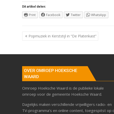
Dit artikel delen:
Print
Facebook
Twitter
WhatsApp
Berichtnavigatie
Popmuziek in Kerststijl in “De Platenkast”
OVER OMROEP HOEKSCHE
WAARD
Omroep Hoeksche Waard is de publieke lokale
omroep voor de gemeente Hoeksche Waard.
Dagelijks maken verschillende vrijwilligers radio- en
TV-programma’s en online content, toegespitst op 