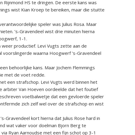
n Rijnmond HS te dringen. De eerste kans was
ings wist Kian Kroep te bereiken, maar die stuitte
erantwoordelijke speler was Julius Rosa. Maar
ieten. ’s-Gravendeel wist drie minuten hierna
oogwerf, 1-1.
 weer productief. Levi Vugts zette aan de
bal voorslingerde waarna Hoogwerf ’s-Gravendeel
 een behoorlijke kans. Maar Jochem Flemmings
die met de voet redde.
met een strafschop. Levi Vugts werd binnen het
e arbiter Van Hoeven oordeelde dat het foutief
geschreven voetbalwetje dat een gevloerde speler
ontfermde zich zelf wel over de strafschop en wist
-Gravendeel kort hierna dat Julius Rose hard in
rend wat vaker voor doelman Bjorn Berg te
l via Ryan Aarnoudse met een fijn schot op 3-1