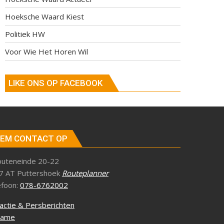
Hoeksche Waard Kiest
Politiek HW
Voor Wie Het Horen Wil
LIKE ONS OP FACEBOOK
EM CONTACT OP
outeneinde 20-22
7 AT Puttershoek
Routeplanner
efoon:
078-6762002
actie & Persberichten
lame