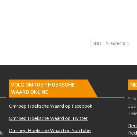
SHO – Sliedrecht
VOLG OMROEP HOEKSCHE
NE
WAARD ONLINE
Sch
Omroep Hoeksche Waard op Facebook
329
Tel
Omroep Hoeksche Waard op Twitter
Red
Omroep Hoeksche Waard op YouTube
de
Rec