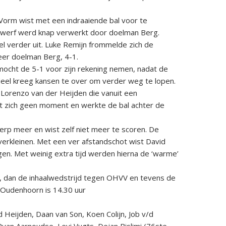
 Vorm wist met een indraaiende bal voor te
gwerf werd knap verwerkt door doelman Berg.
el verder uit. Luke Remijn frommelde zich de
meer doelman Berg, 4-1.
mocht de 5-1 voor zijn rekening nemen, nadat de
deel kreeg kansen te over om verder weg te lopen.
Lorenzo van der Heijden die vanuit een
ht zich geen moment en werkte de bal achter de
herp meer en wist zelf niet meer te scoren. De
verkleinen. Met een ver afstandschot wist David
gen. Met weinig extra tijd werden hierna de ‘warme’
, dan de inhaalwedstrijd tegen OHVV en tevens de
n Oudenhoorn is 14.30 uur
 Heijden, Daan van Son, Koen Colijn, Job v/d
an Aarnoudse, Levi Vugts, Dejan Bislimi (76ste