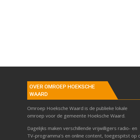
OVER OMROEP HOEKSCHE
WAARD
Omroep Hoeksche Waard is de publieke lokale
omroep voor de gemeente Hoeksche Waard.
Dagelijks maken verschillende vrijwilligers radio- en
TV-programma’s en online content, toegespitst op 