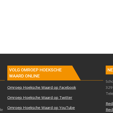
VOLG OMROEP HOEKSCHE
NE
WAARD ONLINE
Sch
Omroep Hoeksche Waard op Facebook
329
Tel
Omroep Hoeksche Waard op Twitter
Red
Omroep Hoeksche Waard op YouTube
de
Rec