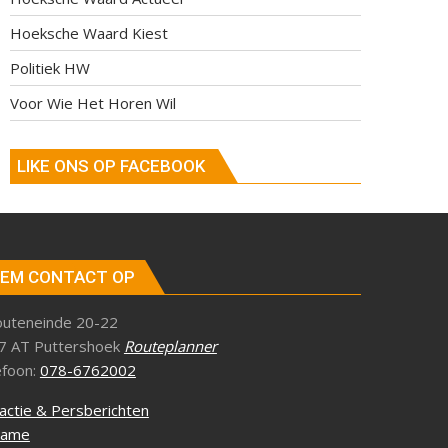
Hoeksche Waard Kiest
Politiek HW
Voor Wie Het Horen Wil
LIKE ONS OP FACEBOOK
EM CONTACT OP
outeneinde 20-22
7 AT Puttershoek
Routeplanner
efoon:
078-6762002
actie & Persberichten
lame