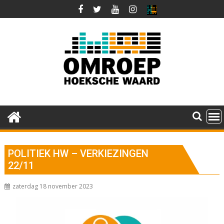
Ga
naar
de
inhoud
POLITIEK HW – VERKIEZINGEN
22/11
zaterdag 18 november 2023