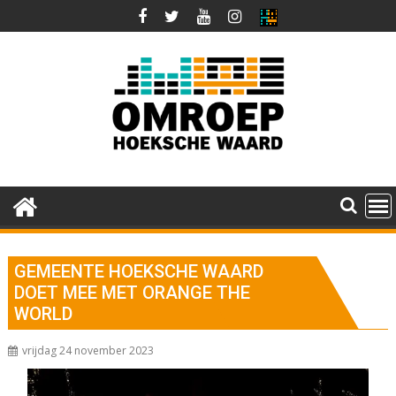
Ga
naar
de
inhoud
GEMEENTE HOEKSCHE WAARD
DOET MEE MET ORANGE THE
WORLD
vrijdag 24 november 2023