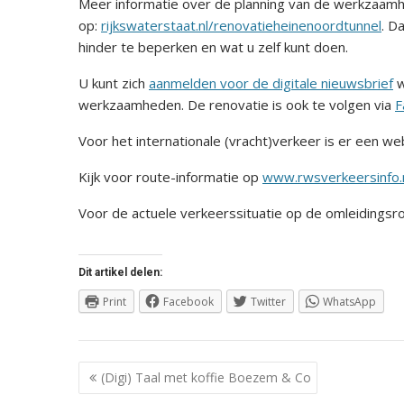
Meer informatie over de planning van de werkzaamh
op:
rijkswaterstaat.nl/renovatieheinenoordtunnel
. D
hinder te beperken en wat u zelf kunt doen.
U kunt zich
aanmelden voor de digitale nieuwsbrief
w
werkzaamheden. De renovatie is ook te volgen via
F
Voor het internationale (vracht)verkeer is er een w
Kijk voor route-informatie op
www.rwsverkeersinfo.
Voor de actuele verkeerssituatie op de omleidingsro
Dit artikel delen:
Print
Facebook
Twitter
WhatsApp
Berichtnavigatie
(Digi) Taal met koffie Boezem & Co