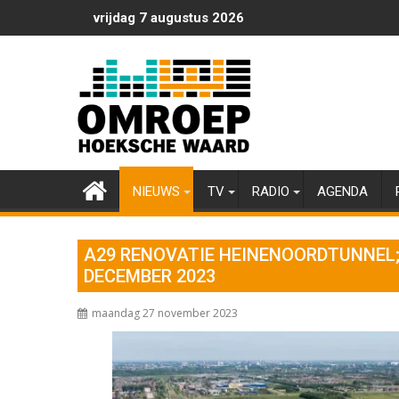
Ga
vrijdag 7 augustus 2026
naar
de
inhoud
NIEUWS
TV
RADIO
AGENDA
A29 RENOVATIE HEINENOORDTUNNEL;
DECEMBER 2023
maandag 27 november 2023