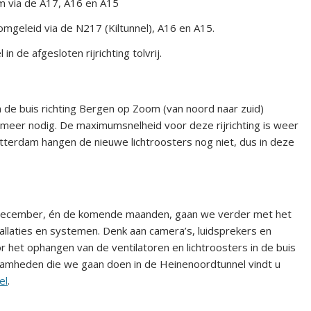
 via de A17, A16 en A15
mgeleid via de N217 (Kiltunnel), A16 en A15.
in de afgesloten rijrichting tolvrij.
 de buis richting Bergen op Zoom (van noord naar zuid)
meer nodig. De maximumsnelheid voor deze rijrichting is weer
tterdam hangen de nieuwe lichtroosters nog niet, dus in deze
in december, én de komende maanden, gaan we verder met het
allaties en systemen. Denk aan camera’s, luidsprekers en
 het ophangen van de ventilatoren en lichtroosters in de buis
aamheden die we gaan doen in de Heinenoordtunnel vindt u
el
.