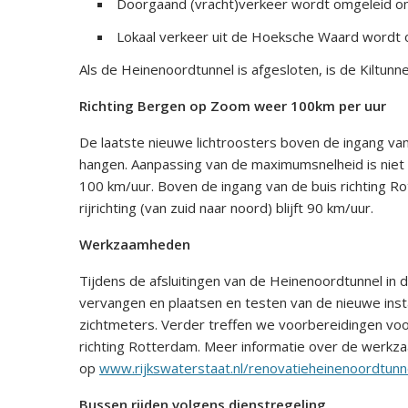
Doorgaand (vracht)verkeer wordt omgeleid om
Lokaal verkeer uit de Hoeksche Waard wordt o
Als de Heinenoordtunnel is afgesloten, is de Kiltunnel 
Richting Bergen op Zoom weer 100km per uur
De laatste nieuwe lichtroosters boven de ingang van
hangen. Aanpassing van de maximumsnelheid is niet 
100 km/uur. Boven de ingang van de buis richting Ro
rijrichting (van zuid naar noord) blijft 90 km/uur.
Werkzaamheden
Tijdens de afsluitingen van de Heinenoordtunnel 
vervangen en plaatsen en testen van de nieuwe inst
zichtmeters. Verder treffen we voorbereidingen voor
richting Rotterdam. Meer informatie over de werkz
op
www.rijkswaterstaat.nl/renovatieheinenoordtunn
Bussen rijden volgens dienstregeling