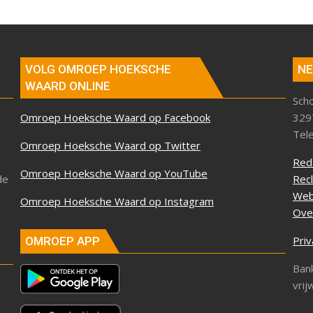
VOLG OMROEP HOEKSCHE
NE
WAARD ONLINE
Sch
Omroep Hoeksche Waard op Facebook
329
Tel
Omroep Hoeksche Waard op Twitter
Red
Omroep Hoeksche Waard op YouTube
de
Rec
Web
Omroep Hoeksche Waard op Instagram
Ove
Priv
OMROEP APP
Ban
vrij