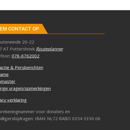
EM CONTACT OP
outeneinde 20-22
7 AT Puttershoek
Routeplanner
efoon:
078-6762002
actie & Persberichten
lame
master
rige vragen/opmerkingen
acy verklaring
krekeningnummer voor donaties en
willigersbijdragen: IBAN: NL72 RABO 0354 3350 06