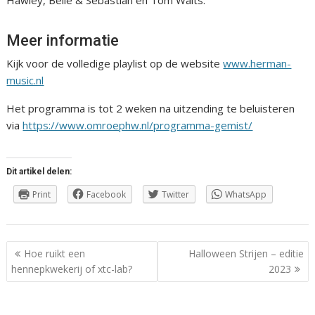
Hawley, Belle & Sebastian en Tom Waits.
Meer informatie
Kijk voor de volledige playlist op de website
www.herman-
music.nl
Het programma is tot 2 weken na uitzending te beluisteren
via
https://www.omroephw.nl/programma-gemist/
Dit artikel delen:
Print
Facebook
Twitter
WhatsApp
Berichtnavigatie
Hoe ruikt een
Halloween Strijen – editie
hennepkwekerij of xtc-lab?
2023