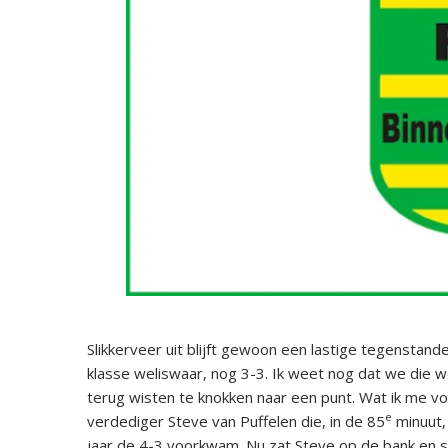
Slikkerveer uit blijft gewoon een lastige tegenstan
klasse weliswaar, nog 3-3. Ik weet nog dat we die w
terug wisten te knokken naar een punt. Wat ik me vo
e
verdediger Steve van Puffelen die, in de 85
minuut, 
jaar de 4-3 voorkwam. Nu zat Steve op de bank en s