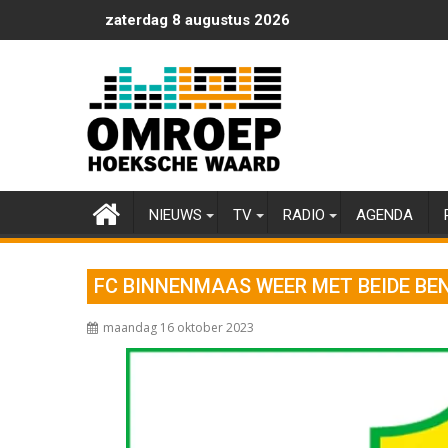
Ga
zaterdag 8 augustus 2026
naar
de
inhoud
NIEUWS
TV
RADIO
AGENDA
FC BINNENMAAS WEER MET BEIDE BE
maandag 16 oktober 2023