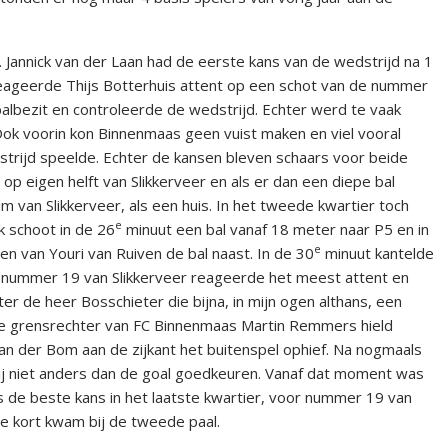
. Jannick van der Laan had de eerste kans van de wedstrijd na 1
eageerde Thijs Botterhuis attent op een schot van de nummer
albezit en controleerde de wedstrijd. Echter werd te vaak
 Ook voorin kon Binnenmaas geen vuist maken en viel vooral
trijd speelde. Echter de kansen bleven schaars voor beide
 eigen helft van Slikkerveer en als er dan een diepe bal
 van Slikkerveer, als een huis. In het tweede kwartier toch
e
 schoot in de 26
minuut een bal vanaf 18 meter naar P5 en in
e
n van Youri van Ruiven de bal naast. In de 30
minuut kantelde
en nummer 19 van Slikkerveer reageerde het meest attent en
ter de heer Bosschieter die bijna, in mijn ogen althans, een
. De grensrechter van FC Binnenmaas Martin Remmers hield
van der Bom aan de zijkant het buitenspel ophief. Na nogmaals
hij niet anders dan de goal goedkeuren. Vanaf dat moment was
s de beste kans in het laatste kwartier, voor nummer 19 van
te kort kwam bij de tweede paal.