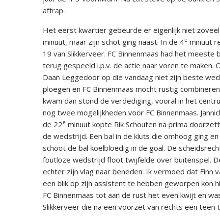
aftrap.
Het eerst kwartier gebeurde er eigenlijk niet zoveel
e
minuut, maar zijn schot ging naast. In de 4
minuut r
19 van Slikkerveer. FC Binnenmaas had het meeste b
terug gespeeld i.p.v. de actie naar voren te maken.
Daan Leggedoor op die vandaag niet zijn beste weds
ploegen en FC Binnenmaas mocht rustig combineren op
kwam dan stond de verdediging, vooral in het centrum
nog twee mogelijkheden voor FC Binnenmaas. Jannick
e
de 22
minuut kopte Rik Schouten na prima doorzette
de wedstrijd. Een bal in de kluts die omhoog ging 
schoot de bal koelbloedig in de goal. De scheidsrech
foutloze wedstrijd floot twijfelde over buitenspel
echter zijn vlag naar beneden. Ik vermoed dat Finn 
een blik op zijn assistent te hebben geworpen kon 
FC Binnenmaas tot aan de rust het even kwijt en wa
Slikkerveer die na een voorzet van rechts een teen 