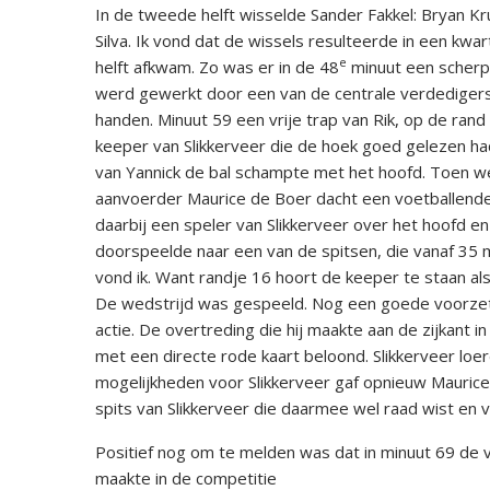
In de tweede helft wisselde Sander Fakkel: Bryan K
Silva. Ik vond dat de wissels resulteerde in een kwa
e
helft afkwam. Zo was er in de 48
minuut een scherpe
werd gewerkt door een van de centrale verdedigers
handen. Minuut 59 een vrije trap van Rik, op de ra
keeper van Slikkerveer die de hoek goed gelezen ha
van Yannick de bal schampte met het hoofd. Toen w
aanvoerder Maurice de Boer dacht een voetballend
daarbij een speler van Slikkerveer over het hoofd e
doorspeelde naar een van de spitsen, die vanaf 35 m
vond ik. Want randje 16 hoort de keeper te staa
De wedstrijd was gespeeld. Nog een goede voorzet v
actie. De overtreding die hij maakte aan de zijkant i
met een directe rode kaart beloond. Slikkerveer lo
mogelijkheden voor Slikkerveer gaf opnieuw Maurice 
spits van Slikkerveer die daarmee wel raad wist en v
Positief nog om te melden was dat in minuut 69 de 
maakte in de competitie