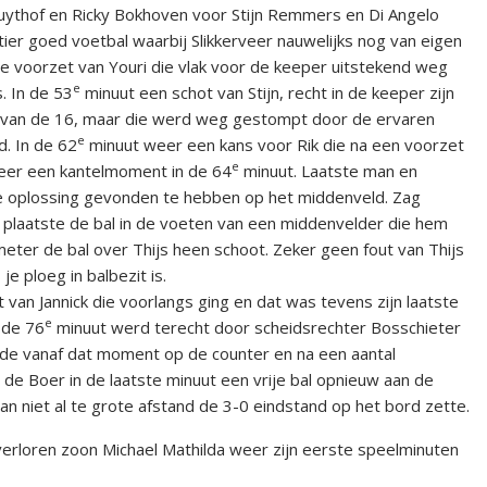
ruythof en Ricky Bokhoven voor Stijn Remmers en Di Angelo
rtier goed voetbal waarbij Slikkerveer nauwelijks nog van eigen
 voorzet van Youri die vlak voor de keeper uitstekend weg
e
. In de 53
minuut een schot van Stijn, recht in de keeper zijn
nd van de 16, maar die werd weg gestompt door de ervaren
e
d. In de 62
minuut weer een kans voor Rik die na een voorzet
e
eer een kantelmoment in de 64
minuut. Laatste man en
e oplossing gevonden te hebben op het middenveld. Zag
n plaatste de bal in de voeten van een middenvelder die hem
eter de bal over Thijs heen schoot. Zeker geen fout van Thijs
n als je ploeg in balbezit is.
an Jannick die voorlangs ging en dat was tevens zijn laatste
e
n de 76
minuut werd terecht door scheidsrechter Bosschieter
erde vanaf dat moment op de counter en na een aantal
de Boer in de laatste minuut een vrije bal opnieuw aan de
an niet al te grote afstand de 3-0 eindstand op het bord zette.
verloren zoon Michael Mathilda weer zijn eerste speelminuten