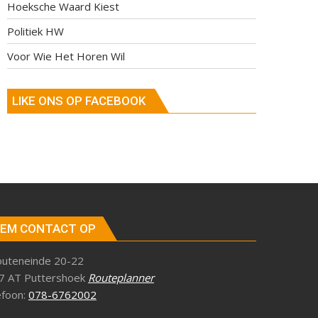
Hoeksche Waard Kiest
Politiek HW
Voor Wie Het Horen Wil
LIKE ONS OP FACEBOOK
EM CONTACT OP
outeneinde 20-22
7 AT Puttershoek
Routeplanner
efoon:
078-6762002