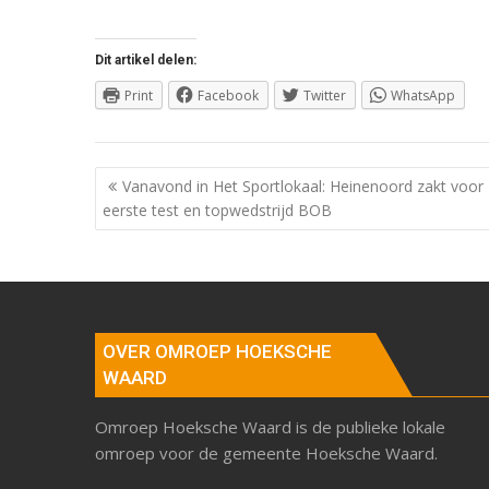
Dit artikel delen:
Print
Facebook
Twitter
WhatsApp
Berichtnavigatie
Vanavond in Het Sportlokaal: Heinenoord zakt voor
eerste test en topwedstrijd BOB
OVER OMROEP HOEKSCHE
WAARD
Omroep Hoeksche Waard is de publieke lokale
omroep voor de gemeente Hoeksche Waard.