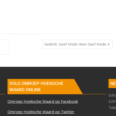
Gedicht: Geef Vrede Heer Geef Vrede
VOLG OMROEP HOEKSCHE
NE
WAARD ONLINE
Sch
Omroep Hoeksche Waard op Facebook
329
Tel
Omroep Hoeksche Waard op Twitter