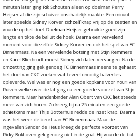
minuten later ging Rik Schouten alleen op doelman Perry
Heijser af die zijn schuiver onschadelijk maakte. Een minuut
later speelde Sidney Korver zichzelf knap vrij op de zestien en
vuurde op het doel. Doelman Heijser gebruikte goed zijn
lengte en tikte de bal uit de hoek. Daarna een vervelend
moment voor diezelfde Sidney Korver en ook het spel van FC
Binnenmaas. Na een vervelende botsing met Stijn Remmers
en Karel Bliechrodt moest Sidney zich laten vervangen. Na de
omzetting ging gek genoeg FC Binnenmaas ineens te gehaast
het doel van CKC zoeken wat teveel onnodig balverlies
opleverde. Wel was er nog een goede kopkans voor Youri van
Ruiven welke over de lat ging na een goede voorzet van Stijn
Remmers. Maar handenbinder Alain Obert van CKC liet steeds
meer van zich horen. Zo kreeg hij na 25 minuten een goede
schietkans maar Thijs Botterhuis redde de inzet knap. Daarna
was het weer de beurt aan FC Binnenmaas. Maar de
ingevallen Sander de Heus kreeg de perfecte voorzet van
Ricky Bokhoven gek genoeg niet in de goal. Hij vuurde de bal