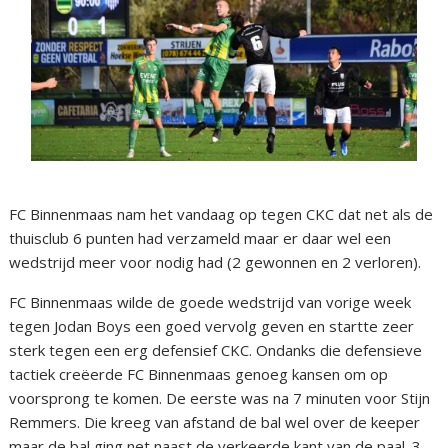
FC Binnenmaas nam het vandaag op tegen CKC dat net als de
thuisclub 6 punten had verzameld maar er daar wel een
wedstrijd meer voor nodig had (2 gewonnen en 2 verloren).
FC Binnenmaas wilde de goede wedstrijd van vorige week
tegen Jodan Boys een goed vervolg geven en startte zeer
sterk tegen een erg defensief CKC. Ondanks die defensieve
tactiek creëerde FC Binnenmaas genoeg kansen om op
voorsprong te komen. De eerste was na 7 minuten voor Stijn
Remmers. Die kreeg van afstand de bal wel over de keeper
maar de bal ging net naast de verkeerde kant van de paal. 3