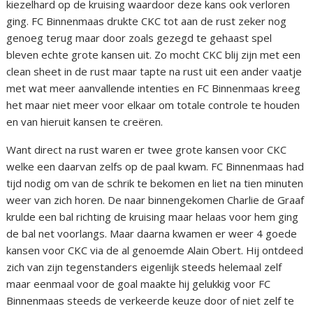
kiezelhard op de kruising waardoor deze kans ook verloren
ging. FC Binnenmaas drukte CKC tot aan de rust zeker nog
genoeg terug maar door zoals gezegd te gehaast spel
bleven echte grote kansen uit. Zo mocht CKC blij zijn met een
clean sheet in de rust maar tapte na rust uit een ander vaatje
met wat meer aanvallende intenties en FC Binnenmaas kreeg
het maar niet meer voor elkaar om totale controle te houden
en van hieruit kansen te creëren.
Want direct na rust waren er twee grote kansen voor CKC
welke een daarvan zelfs op de paal kwam. FC Binnenmaas had
tijd nodig om van de schrik te bekomen en liet na tien minuten
weer van zich horen. De naar binnengekomen Charlie de Graaf
krulde een bal richting de kruising maar helaas voor hem ging
de bal net voorlangs. Maar daarna kwamen er weer 4 goede
kansen voor CKC via de al genoemde Alain Obert. Hij ontdeed
zich van zijn tegenstanders eigenlijk steeds helemaal zelf
maar eenmaal voor de goal maakte hij gelukkig voor FC
Binnenmaas steeds de verkeerde keuze door of niet zelf te