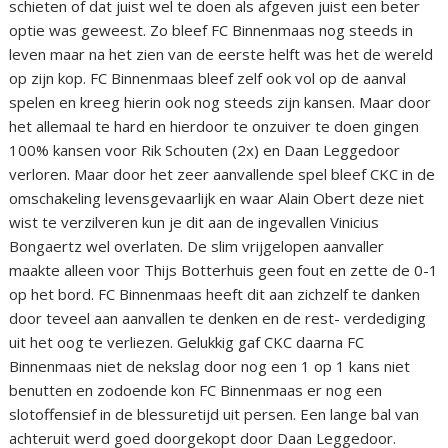
schieten of dat juist wel te doen als afgeven juist een beter
optie was geweest. Zo bleef FC Binnenmaas nog steeds in
leven maar na het zien van de eerste helft was het de wereld
op zijn kop. FC Binnenmaas bleef zelf ook vol op de aanval
spelen en kreeg hierin ook nog steeds zijn kansen. Maar door
het allemaal te hard en hierdoor te onzuiver te doen gingen
100% kansen voor Rik Schouten (2x) en Daan Leggedoor
verloren. Maar door het zeer aanvallende spel bleef CKC in de
omschakeling levensgevaarlijk en waar Alain Obert deze niet
wist te verzilveren kun je dit aan de ingevallen Vinicius
Bongaertz wel overlaten. De slim vrijgelopen aanvaller
maakte alleen voor Thijs Botterhuis geen fout en zette de 0-1
op het bord. FC Binnenmaas heeft dit aan zichzelf te danken
door teveel aan aanvallen te denken en de rest- verdediging
uit het oog te verliezen. Gelukkig gaf CKC daarna FC
Binnenmaas niet de nekslag door nog een 1 op 1 kans niet
benutten en zodoende kon FC Binnenmaas er nog een
slotoffensief in de blessuretijd uit persen. Een lange bal van
achteruit werd goed doorgekopt door Daan Leggedoor.