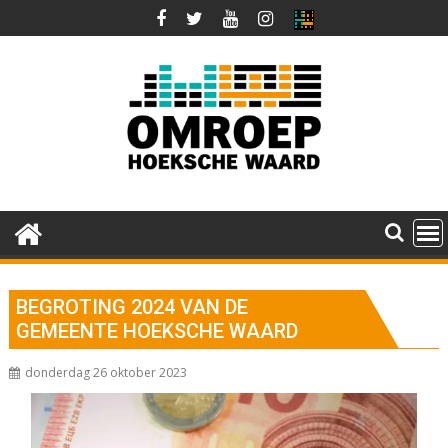
Ga
naar
de
inhoud
BEGROTING 2024 VAN DE
GEMEENTE HOEKSCHE WAARD
donderdag 26 oktober 2023