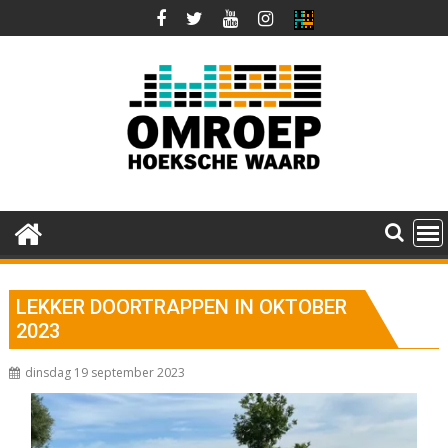
Ga
naar
de
inhoud
LEKKER DOORTRAPPEN IN OKTOBER
2023
dinsdag 19 september 2023