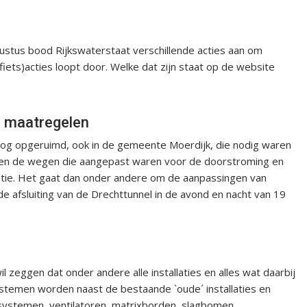
gustus bood Rijkswaterstaat verschillende acties aan om
fiets)acties loopt door. Welke dat zijn staat op de website
n maatregelen
nog opgeruimd, ook in de gemeente Moerdijk, die nodig waren
rden de wegen die aangepast waren voor de doorstroming en
atie. Het gaat dan onder andere om de aanpassingen van
 afsluiting van de Drechttunnel in de avond en nacht van 19
zeggen dat onder andere alle installaties en alles wat daarbij
ystemen worden naast de bestaande `oude´ installaties en
stemen, ventilatoren, matrixborden, slagbomen,