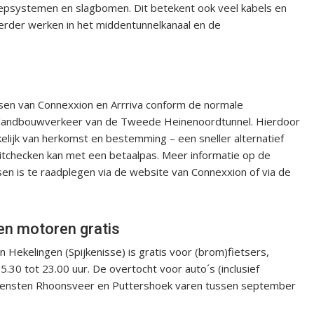
oepsystemen en slagbomen. Dit betekent ook veel kabels en
erder werken in het middentunnelkanaal en de
ussen van Connexxion en Arrriva conform de normale
et landbouwverkeer van de Tweede Heinenoordtunnel. Hierdoor
elijk van herkomst en bestemming – een sneller alternatief
 uitchecken kan met een betaalpas. Meer informatie op de
en is te raadplegen via de website van Connexxion of via de
en motoren gratis
 Hekelingen (Spijkenisse) is gratis voor (brom)fietsers,
.30 tot 23.00 uur. De overtocht voor auto´s (inclusief
erdiensten Rhoonsveer en Puttershoek varen tussen september