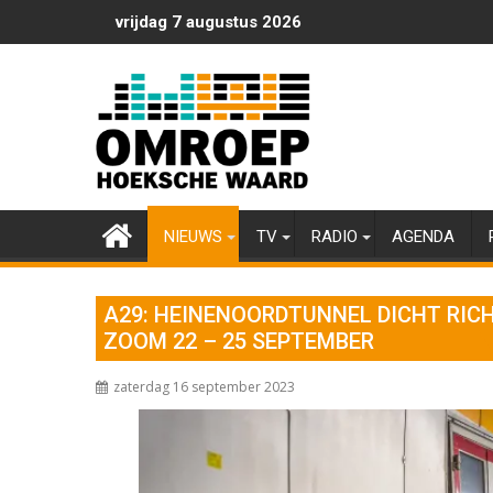
Ga
vrijdag 7 augustus 2026
naar
de
inhoud
NIEUWS
TV
RADIO
AGENDA
A29: HEINENOORDTUNNEL DICHT RIC
ZOOM 22 – 25 SEPTEMBER
zaterdag 16 september 2023