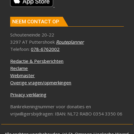
NEEM CONTACT OP
Schouteneinde 20-22
3297 AT Puttershoek
Routeplanner
Telefoon:
078-6762002
Redactie & Persberichten
Reclame
Webmaster
Overige vragen/opmerkingen
Privacy verklaring
Bankrekeningnummer voor donaties en
vrijwilligersbijdragen: IBAN: NL72 RABO 0354 3350 06
Alle rechten voorbehouden. (c) St. Omroep Hoeksche Waard.