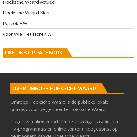
Hoeksche Waard Actueel
Hoeksche Waard Kiest
Politiek HW
Voor Wie Het Horen Wil
LIKE ONS OP FACEBOOK
OVER OMROEP HOEKSCHE WAARD
Omroep Hoeksche Waard is de publieke lokale
omroep voor de gemeente Hoeksche Waard.
Dagelijks maken verschillende vrijwilligers radio- en
TV-programma’s en online content, toegespitst op
de inwoners van de Hoeksche Waard.