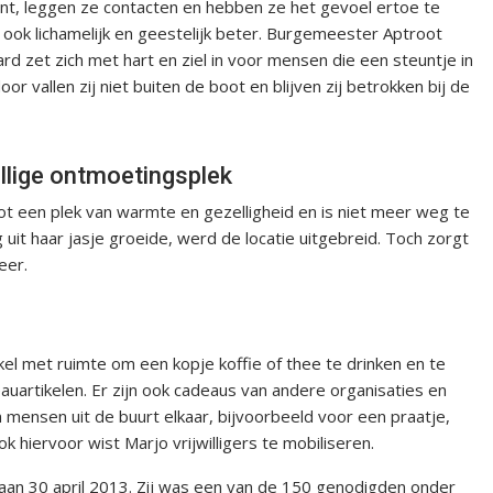
ment, leggen ze contacten en hebben ze het gevoel ertoe te
ak ook lichamelijk en geestelijk beter. Burgemeester Aptroot
 zet zich met hart en ziel in voor mensen die een steuntje in
or vallen zij niet buiten de boot en blijven zij betrokken bij de
lige ontmoetingsplek
ot een plek van warmte en gezelligheid en is niet meer weg te
uit haar jasje groeide, werd de locatie uitgebreid. Toch zorgt
eer.
el met ruimte om een kopje koffie of thee te drinken en te
uartikelen. Er zijn ook cadeaus van andere organisaties en
ensen uit de buurt elkaar, bijvoorbeeld voor een praatje,
k hiervoor wist Marjo vrijwilligers te mobiliseren.
an 30 april 2013. Zij was een van de 150 genodigden onder