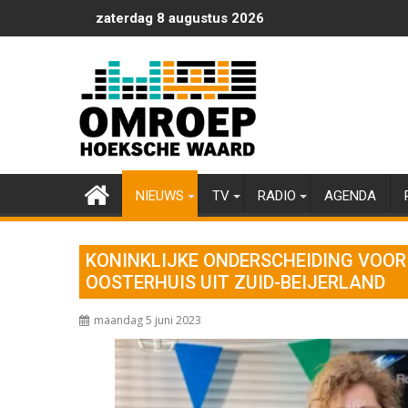
Ga
zaterdag 8 augustus 2026
naar
de
inhoud
NIEUWS
TV
RADIO
AGENDA
KONINKLIJKE ONDERSCHEIDING VOO
OOSTERHUIS UIT ZUID-BEIJERLAND
maandag 5 juni 2023