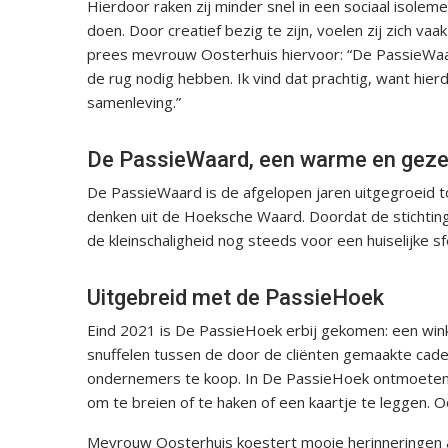
Hierdoor raken zij minder snel in een sociaal isole
doen. Door creatief bezig te zijn, voelen zij zich va
prees mevrouw Oosterhuis hiervoor: “De PassieWaard
de rug nodig hebben. Ik vind dat prachtig, want hierdo
samenleving.”
De PassieWaard, een warme en gezel
De PassieWaard is de afgelopen jaren uitgegroeid t
denken uit de Hoeksche Waard. Doordat de stichting 
de kleinschaligheid nog steeds voor een huiselijke sf
Uitgebreid met de PassieHoek
Eind 2021 is De PassieHoek erbij gekomen: een wink
snuffelen tussen de door de cliënten gemaakte cadea
ondernemers te koop. In De PassieHoek ontmoeten m
om te breien of te haken of een kaartje te leggen. Oo
Mevrouw Oosterhuis koestert mooie herinneringen a