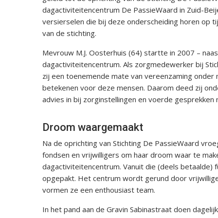
dagactiviteitencentrum De PassieWaard in Zuid-Beij
versierselen die bij deze onderscheiding horen op ti
van de stichting.
Mevrouw M.J. Oosterhuis (64) startte in 2007 – naa
dagactiviteitencentrum. Als zorgmedewerker bij Sti
zij een toenemende mate van vereenzaming onder me
betekenen voor deze mensen. Daarom deed zij ond
advies in bij zorginstellingen en voerde gesprekken
Droom waargemaakt
Na de oprichting van Stichting De PassieWaard vroeg
fondsen en vrijwilligers om haar droom waar te make
dagactiviteitencentrum. Vanuit die (deels betaalde) f
opgepakt. Het centrum wordt gerund door vrijwillig
vormen ze een enthousiast team.
In het pand aan de Gravin Sabinastraat doen dagelij