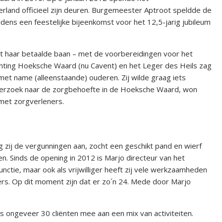
erland officieel zijn deuren. Burgemeester Aptroot speldde de
jdens een feestelijke bijeenkomst voor het 12,5-jarig jubileum
st haar betaalde baan – met de voorbereidingen voor het
chting Hoeksche Waard (nu Cavent) en het Leger des Heils zag
t name (alleenstaande) ouderen. Zij wilde graag iets
erzoek naar de zorgbehoefte in de Hoeksche Waard, won
 met zorgverleners.
 zij de vergunningen aan, zocht een geschikt pand en wierf
n. Sinds de opening in 2012 is Marjo directeur van het
unctie, maar ook als vrijwilliger heeft zij vele werkzaamheden
ers. Op dit moment zijn dat er zo´n 24. Mede door Marjo
ks ongeveer 30 cliënten mee aan een mix van activiteiten.