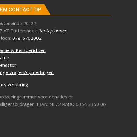
EM CONTACT OP
outeneinde 20-22
7 AT Puttershoek
Routeplanner
efoon:
078-6762002
actie & Persberichten
lame
master
rige vragen/opmerkingen
acy verklaring
krekeningnummer voor donaties en
willigersbijdragen: IBAN: NL72 RABO 0354 3350 06