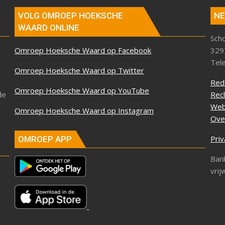
VOLG OMROEP HOEKSCHE
NE
WAARD ONLINE
Sch
Omroep Hoeksche Waard op Facebook
329
Tel
Omroep Hoeksche Waard op Twitter
Red
Omroep Hoeksche Waard op YouTube
de
Rec
Web
Omroep Hoeksche Waard op Instagram
Ove
Priv
OMROEP APP
Ban
vrij