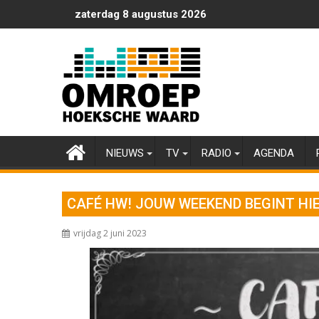
Ga
zaterdag 8 augustus 2026
naar
de
inhoud
NIEUWS
TV
RADIO
AGENDA
CAFÉ HW! JOUW WEEKEND BEGINT HIE
vrijdag 2 juni 2023