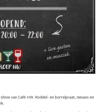
e show van Café HW. Roddel- en borrelpraat, nieuws en
ek.