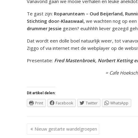
Vanavond gaan we mooie verhalen en leuke anekdot
Te gast zijn:
Roparunteam – Oud Beijerland, Runni
Stichting door-Klaaswaal,
we wachten nog op een 
drummer Jessie
gezien? euuhhhh liever gezegd geh
Dat wordt een dolle boel natuurlijk weer, tot vanavo
Ziggo of via internet met de webplayer op de web
Presentatie:
Fred Mastenbroek, Norbert Ketting 
= Cafe Hoeksch
Dit artikel delen:
Print
Facebook
Twitter
WhatsApp
Berichtnavigatie
Nieuw gestarte wandelgroepen