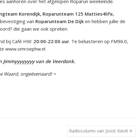
es aanhoren over het afgelopen Roparun weekeinde.
ngteam Korendijk, Roparunteam 125 Matties4life,
bevestiging van
Roparunteam De Dijk
en hebben jullie de
oord? die gaan we ook spreken.
nd bij Café HW:
20:00-22:00 uur
. Te beluisteren op FM96.0,
site www.omroephw.nl
en Jimmyyyyyyyy van de Veerdonk.
e Waard, ongeëvenaard! =
Radiocolumn van Joost Kievit