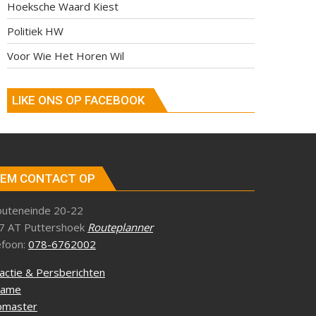
Hoeksche Waard Kiest
Politiek HW
Voor Wie Het Horen Wil
LIKE ONS OP FACEBOOK
EM CONTACT OP
outeneinde 20-22
7 AT Puttershoek
Routeplanner
efoon:
078-6762002
actie & Persberichten
lame
master