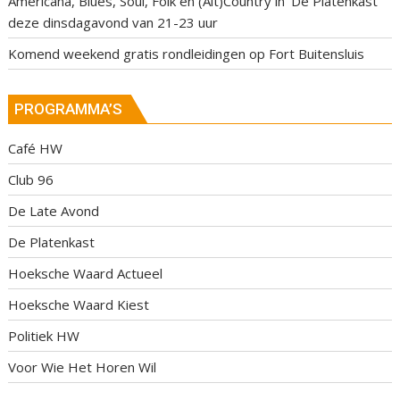
Americana, Blues, Soul, Folk en (Alt)Country in ‘De Platenkast’
deze dinsdagavond van 21-23 uur
Komend weekend gratis rondleidingen op Fort Buitensluis
PROGRAMMA’S
Café HW
Club 96
De Late Avond
De Platenkast
Hoeksche Waard Actueel
Hoeksche Waard Kiest
Politiek HW
Voor Wie Het Horen Wil