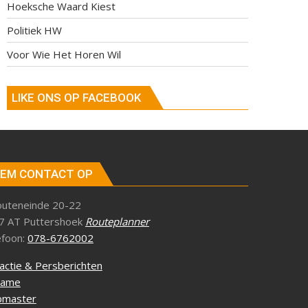
Hoeksche Waard Kiest
Politiek HW
Voor Wie Het Horen Wil
LIKE ONS OP FACEBOOK
EM CONTACT OP
outeneinde 20-22
7 AT Puttershoek
Routeplanner
efoon:
078-6762002
actie & Persberichten
lame
master