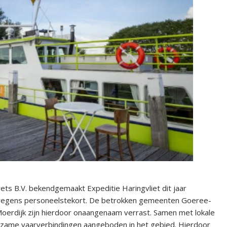
Swets B.V. bekendgemaakt Expeditie Haringvliet dit jaar
wegens personeelstekort. De betrokken gemeenten Goeree-
erdijk zijn hierdoor onaangenaam verrast. Samen met lokale
ngzame vaarverbindingen aangeboden in het gebied. Hierdoor