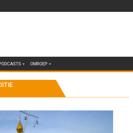
PODCASTS
OMROEP
ITIE