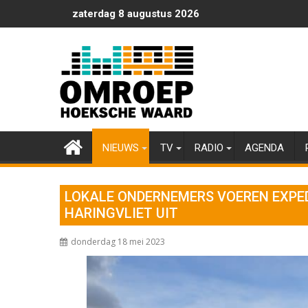
Ga
zaterdag 8 augustus 2026
naar
de
inhoud
NIEUWS
TV
RADIO
AGENDA
LOKALE ONDERNEMERS VOEREN EXPED
HARINGVLIET UIT
donderdag 18 mei 2023