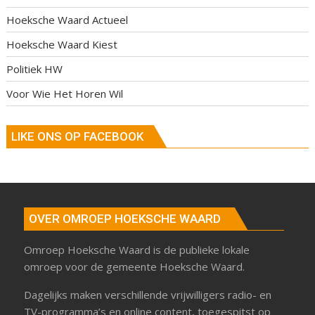
Hoeksche Waard Actueel
Hoeksche Waard Kiest
Politiek HW
Voor Wie Het Horen Wil
LIKE ONS OP FACEBOOK
OVER OMROEP HOEKSCHE WAARD
Omroep Hoeksche Waard is de publieke lokale
omroep voor de gemeente Hoeksche Waard.
Dagelijks maken verschillende vrijwilligers radio- en
TV-programma’s en online content, toegespitst op