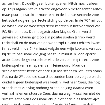
achter hem. Duidelijk geen buitenspel en Mitch mocht alleen
op Thijs afgaan. Steve startte ongeveer 5 meter achter Mitch
maar puur op karakter maakte hij in de laatste seconde voor
e
het schot nog een perfecte sliding op de bal. In de 70
minuut
de wissel die de wedstrijd deed kantelen in het voordeel van
FC. Binnenmaas. De moegestreden Mayles Glenn werd
gewisseld. Charlie ging op zijn positie spelen Jannick werd
rechtshalf en de man van de wedstrijd Delano Oehlers kwam
e
in het veld. In de 74
minuut volgde een vrije kopkans van Luc
e
bij de 2
paal maar die ging naast. In minuut 76 een aparte
actie. Cees de grensrechter vlagde volgens mij terecht voor
buitenspel van een speler van Heinenoord. Maar de
scheidsrechter keek niet naar zijn assistent en liet Cees staan.
e
Pas na de 2
actie die daar 3 seconden later op volgde en die
duidelijk geen buitenspel was keek hij wel naar Cees, die nog
steeds met zijn vlag omhoog stond en ging daarna even
verhaal halen en stuurde Cees daarna weg. Misschien niet de
slimste actie van Cees maar als je niet naar je assistent kijkt
e
creëer je dit soort situaties zelf. In de 78
minuut brak FC.