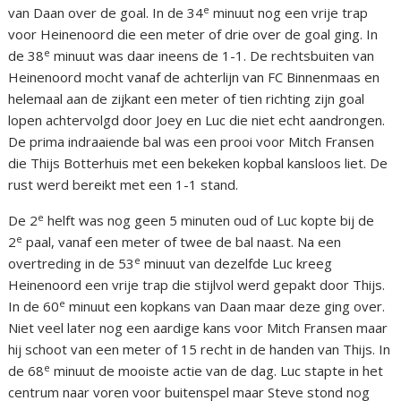
e
van Daan over de goal. In de 34
minuut nog een vrije trap
voor Heinenoord die een meter of drie over de goal ging. In
e
de 38
minuut was daar ineens de 1-1. De rechtsbuiten van
Heinenoord mocht vanaf de achterlijn van FC Binnenmaas en
helemaal aan de zijkant een meter of tien richting zijn goal
lopen achtervolgd door Joey en Luc die niet echt aandrongen.
De prima indraaiende bal was een prooi voor Mitch Fransen
die Thijs Botterhuis met een bekeken kopbal kansloos liet. De
rust werd bereikt met een 1-1 stand.
e
De 2
helft was nog geen 5 minuten oud of Luc kopte bij de
e
2
paal, vanaf een meter of twee de bal naast. Na een
e
overtreding in de 53
minuut van dezelfde Luc kreeg
Heinenoord een vrije trap die stijlvol werd gepakt door Thijs.
e
In de 60
minuut een kopkans van Daan maar deze ging over.
Niet veel later nog een aardige kans voor Mitch Fransen maar
hij schoot van een meter of 15 recht in de handen van Thijs. In
e
de 68
minuut de mooiste actie van de dag. Luc stapte in het
centrum naar voren voor buitenspel maar Steve stond nog