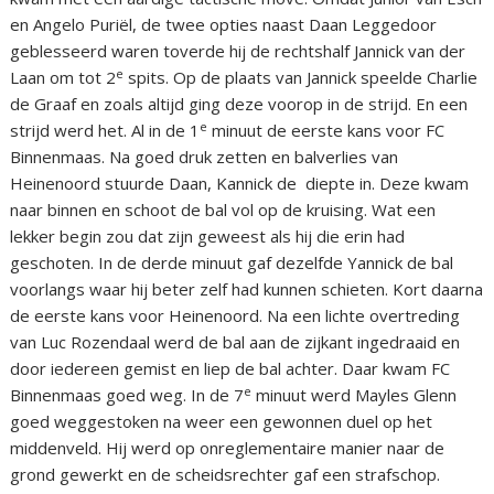
en Angelo Puriël, de twee opties naast Daan Leggedoor
geblesseerd waren toverde hij de rechtshalf Jannick van der
e
Laan om tot 2
spits. Op de plaats van Jannick speelde Charlie
de Graaf en zoals altijd ging deze voorop in de strijd. En een
e
strijd werd het. Al in de 1
minuut de eerste kans voor FC
Binnenmaas. Na goed druk zetten en balverlies van
Heinenoord stuurde Daan, Kannick de diepte in. Deze kwam
naar binnen en schoot de bal vol op de kruising. Wat een
lekker begin zou dat zijn geweest als hij die erin had
geschoten. In de derde minuut gaf dezelfde Yannick de bal
voorlangs waar hij beter zelf had kunnen schieten. Kort daarna
de eerste kans voor Heinenoord. Na een lichte overtreding
van Luc Rozendaal werd de bal aan de zijkant ingedraaid en
door iedereen gemist en liep de bal achter. Daar kwam FC
e
Binnenmaas goed weg. In de 7
minuut werd Mayles Glenn
goed weggestoken na weer een gewonnen duel op het
middenveld. Hij werd op onreglementaire manier naar de
grond gewerkt en de scheidsrechter gaf een strafschop.