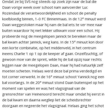
Omdat ze bij SVS nog steeds op zoek zijn naar de bal die
Daan vorige week over schoot nam aanvoerder Luc
Rozendaal de verantwoordelijkheid en schoot de penalty
e
koelbloedig binnen, 1-0 FC Binnenmaas. In de 12
minuut werd
Daan weggestoken maar hij nam de bal iets te ver mee naar
buiten waardoor hij niet lekker uitkwam voor een schot. Hij
probeerde nog de meegelopen Jannick te bereiken maar de
e
bal kwam achter Jannick, weg kans. In de 15
minuut kon door
een korte combinatie, op het middenveld, in het centrum
ineens Charlie 1 op 1 op de keeper af gaan. Onzelfzuchtig, of
gewoon moe van de sprint, wilde hij de bal opzij naar rechts
leggen naar de meegelopen Daan, maar hij had natuurlijk zelf
moeten schieten. Helaas werd deze bal prima verdedigd en
e
tot corner verwerkt. In de 16
minuut schoot Yannick nog een
e
bal voorlangs. In de 20
minuut stond Daan buitenspel op het
moment van spelen en was het vlagsignaal van de
grensrechter van Heinenoord terecht maar omdat hij eerst in
de bal kwam en daarna wegliep liet de scheidsrechter
doorgaan en negeerde het vlagsignaal. Helaas ging het schot