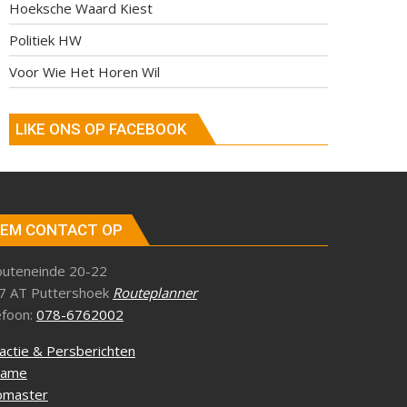
Hoeksche Waard Kiest
Politiek HW
Voor Wie Het Horen Wil
LIKE ONS OP FACEBOOK
EM CONTACT OP
outeneinde 20-22
7 AT Puttershoek
Routeplanner
efoon:
078-6762002
actie & Persberichten
lame
master