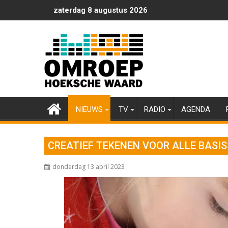
Ga
zaterdag 8 augustus 2026
naar
de
inhoud
NIEUWS
TV
RADIO
AGENDA
CREATIEF TEKENEN VOOR ALLE BASI
donderdag 13 april 2023