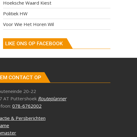
Hoeksche Waard Kiest
Politiek HW
Voor Wie Het Horen Wil
LIKE ONS OP FACEBOOK
EM CONTACT OP
outeneinde 20-22
7 AT Puttershoek
Routeplanner
efoon:
078-6762002
actie & Persberichten
lame
master