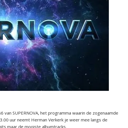
ng 86 van SUPERNOVA, het programma waarin de zogenaamde
 23.00 uur neemt Herman Verkerk je weer mee langs de
 hits maar de mooiste albumtracks.