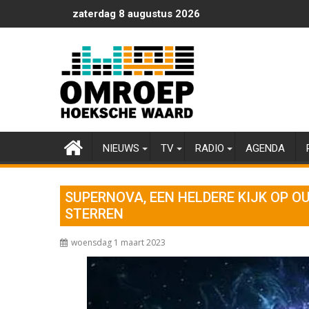
Ga
zaterdag 8 augustus 2026
naar
de
inhoud
NIEUWS
TV
RADIO
AGENDA
SUPERNOVA, EEN HELDERE KIJK OP O
STERREN
woensdag 1 maart 2023