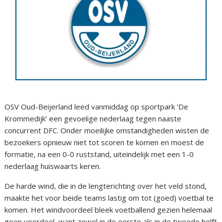
OSV Oud-Beijerland leed vanmiddag op sportpark ‘De
Krommedijk’ een gevoelige nederlaag tegen naaste
concurrent DFC. Onder moeilijke omstandigheden wisten de
bezoekers opnieuw niet tot scoren te komen en moest de
formatie, na een 0-0 ruststand, uiteindelijk met een 1-0
nederlaag huiswaarts keren.
De harde wind, die in de lengterichting over het veld stond,
maakte het voor beide teams lastig om tot (goed) voetbal te
komen. Het windvoordeel bleek voetballend gezien helemaal
geen voordeel, want zowel in de eerste als in de tweede helft