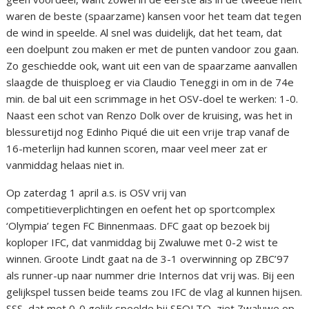
waren de beste (spaarzame) kansen voor het team dat tegen
de wind in speelde. Al snel was duidelijk, dat het team, dat
een doelpunt zou maken er met de punten vandoor zou gaan.
Zo geschiedde ook, want uit een van de spaarzame aanvallen
slaagde de thuisploeg er via Claudio Teneggi in om in de 74e
min. de bal uit een scrimmage in het OSV-doel te werken: 1-0.
Naast een schot van Renzo Dolk over de kruising, was het in
blessuretijd nog Edinho Piqué die uit een vrije trap vanaf de
16-meterlijn had kunnen scoren, maar veel meer zat er
vanmiddag helaas niet in.
Op zaterdag 1 april a.s. is OSV vrij van
competitieverplichtingen en oefent het op sportcomplex
‘Olympia’ tegen FC Binnenmaas. DFC gaat op bezoek bij
koploper IFC, dat vanmiddag bij Zwaluwe met 0-2 wist te
winnen. Groote Lindt gaat na de 3-1 overwinning op ZBC’97
als runner-up naar nummer drie Internos dat vrij was. Bij een
gelijkspel tussen beide teams zou IFC de vlag al kunnen hijsen.
SSS, dat met 0-0 gelijk speelde bij SEOLTO, ziet Zwaluwe op