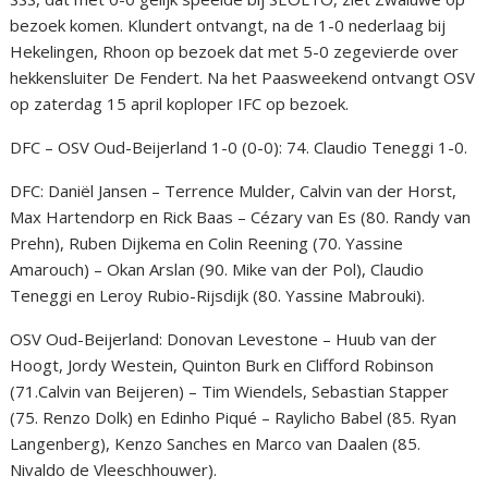
bezoek komen. Klundert ontvangt, na de 1-0 nederlaag bij
Hekelingen, Rhoon op bezoek dat met 5-0 zegevierde over
hekkensluiter De Fendert. Na het Paasweekend ontvangt OSV
op zaterdag 15 april koploper IFC op bezoek.
DFC – OSV Oud-Beijerland 1-0 (0-0): 74. Claudio Teneggi 1-0.
DFC: Daniël Jansen – Terrence Mulder, Calvin van der Horst,
Max Hartendorp en Rick Baas – Cézary van Es (80. Randy van
Prehn), Ruben Dijkema en Colin Reening (70. Yassine
Amarouch) – Okan Arslan (90. Mike van der Pol), Claudio
Teneggi en Leroy Rubio-Rijsdijk (80. Yassine Mabrouki).
OSV Oud-Beijerland: Donovan Levestone – Huub van der
Hoogt, Jordy Westein, Quinton Burk en Clifford Robinson
(71.Calvin van Beijeren) – Tim Wiendels, Sebastian Stapper
(75. Renzo Dolk) en Edinho Piqué – Raylicho Babel (85. Ryan
Langenberg), Kenzo Sanches en Marco van Daalen (85.
Nivaldo de Vleeschhouwer).