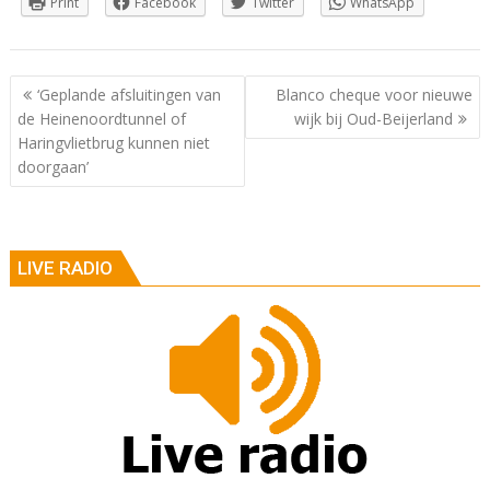
Print
Facebook
Twitter
WhatsApp
Berichtnavigatie
‘Geplande afsluitingen van
Blanco cheque voor nieuwe
de Heinenoordtunnel of
wijk bij Oud-Beijerland
Haringvlietbrug kunnen niet
doorgaan’
LIVE RADIO