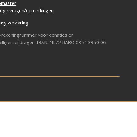
master
rige vragen/opmerkingen
acy verklaring
krekeningnummer voor donaties en
willigersbijdragen: IBAN: NL72 RABO 0354 3350 06