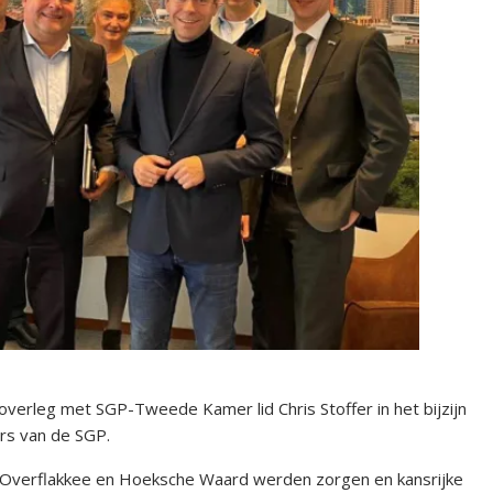
erleg met SGP-Tweede Kamer lid Chris Stoffer in het bijzijn
rs van de SGP.
verflakkee en Hoeksche Waard werden zorgen en kansrijke