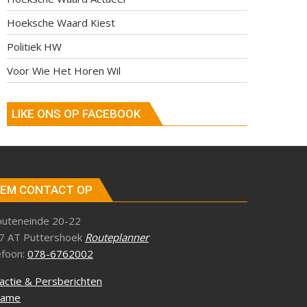
Hoeksche Waard Kiest
Politiek HW
Voor Wie Het Horen Wil
LIKE ONS OP FACEBOOK
EM CONTACT OP
outeneinde 20-22
7 AT Puttershoek
Routeplanner
efoon:
078-6762002
actie & Persberichten
lame