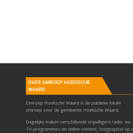
OVER OMROEP HOEKSCHE
WAARD
Omroep Hoeksche Waard is de publieke lokale
omroep voor de gemeente Hoeksche Waard.
Dagelijks maken verschillende vrijwilligers radio- en
TV-programma’s en online content, toegespitst op 