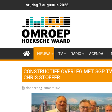
Ga
vrijdag 7 augustus 2026
naar
de
inhoud
NIEUWS
TV
RADIO
AGENDA
CONSTRUCTIEF OVERLEG MET SGP TW
CHRIS STOFFER
donderdag 9 maart 2023