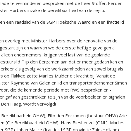
hade te verminderen besproken met de heer Stoffer. Eerder
ister Harbers inzake de bereikbaarheid van de regio.
en een raadslid van de SGP Hoeksche Waard en een fractielid
overleg met Minister Harbers over de renovatie van de
gestart zijn en waarvan we de eerste heftige gevolgen al
alleen ondernemers, krijgen veel last van de geplande
stuurslid Filip den Eerzamen aan dat er meer gedaan kan en
verkeer als gevolg van de werkzaamheden aan zowel brug als
p Flakkee zette Marlies Mulder dit kracht bij. Vanuit de
tter Raymond van Galen en lid en transportondernemer Simon
 voor, die de komende periode met RWS besproken en -
fer gaf aan geschrokken te zijn van de voorbeelden en signalen
 Den Haag. Wordt vervolgd!
ie Bereikbaarheid OHW), Filip den Eerzamen (bestuur OHW) Arie
en (Cie Bereikbaarheid OHW), Hans Biesheuvel (ONL), Marlies
 SGP), Johan Matze (fractielid SGP provincie Zuid-Holland),