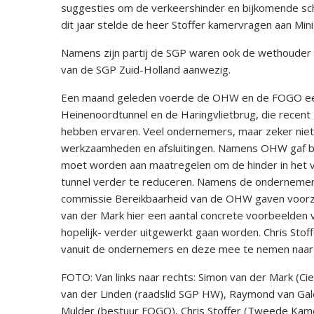
suggesties om de verkeershinder en bijkomende sc
dit jaar stelde de heer Stoffer kamervragen aan Min
Namens zijn partij de SGP waren ook de wethouder 
van de SGP Zuid-Holland aanwezig.
Een maand geleden voerde de OHW en de FOGO een 
Heinenoordtunnel en de Haringvlietbrug, die recent 
hebben ervaren. Veel ondernemers, maar zeker niet 
werkzaamheden en afsluitingen. Namens OHW gaf be
moet worden aan maatregelen om de hinder in het 
tunnel verder te reduceren. Namens de ondernemers o
commissie Bereikbaarheid van de OHW gaven voorzi
van der Mark hier een aantal concrete voorbeelden
hopelijk- verder uitgewerkt gaan worden. Chris Stof
vanuit de ondernemers en deze mee te nemen naar
FOTO: Van links naar rechts: Simon van der Mark (C
van der Linden (raadslid SGP HW), Raymond van Gal
Mulder (bestuur FOGO), Chris Stoffer (Tweede Kamer