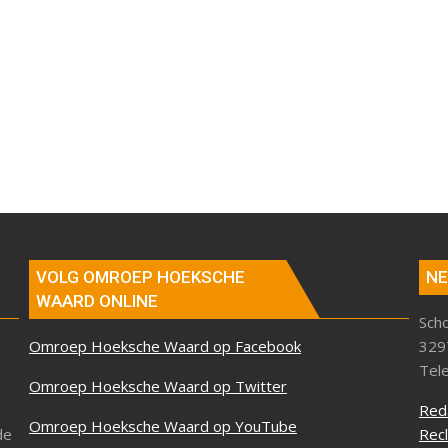
VOLG OMROEP HOEKSCHE
NE
WAARD ONLINE
Sch
Omroep Hoeksche Waard op Facebook
329
Tel
Omroep Hoeksche Waard op Twitter
Red
Omroep Hoeksche Waard op YouTube
de
Rec