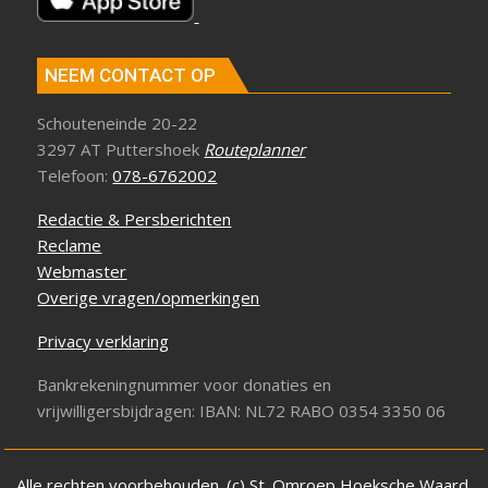
NEEM CONTACT OP
Schouteneinde 20-22
3297 AT Puttershoek
Routeplanner
Telefoon:
078-6762002
Redactie & Persberichten
Reclame
Webmaster
Overige vragen/opmerkingen
Privacy verklaring
Bankrekeningnummer voor donaties en
vrijwilligersbijdragen: IBAN: NL72 RABO 0354 3350 06
Alle rechten voorbehouden. (c) St. Omroep Hoeksche Waard.