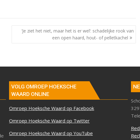
‘Je ziet het niet, maar het is er wel’: schadelijke rook van
een open haard, hout- of pelletkachel
VOLG OMROEP HOEKSCHE
NE
WAARD ONLINE
Sch
Omroep Hoeksche Waard op Facebook
329
Tel
Omroep Hoeksche Waard op Twitter
Red
Omroep Hoeksche Waard op YouTube
de
Rec