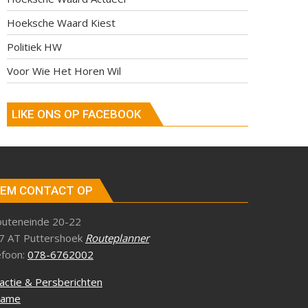
Hoeksche Waard Kiest
Politiek HW
Voor Wie Het Horen Wil
LIKE ONS OP FACEBOOK
EM CONTACT OP
outeneinde 20-22
7 AT Puttershoek
Routeplanner
efoon:
078-6762002
actie & Persberichten
lame