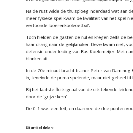
Na de rust wilde de thuisploeg inderdaad wat aan de
meer fysieke spel kwam de kwaliteit van het spel nie
vertoonde ‘boerenkoolvoetbal’.
Toch hielden de gasten de nul en kregen zelfs de b
haar drang naar de gelijkmaker. Deze kwam niet, v
defensie onder leiding van Bas Koelemeijer. Met nam
blonken uit.
In de 70e minuut bracht trainer Peter van Dam nog Er
in, teneinde de prima spelende, maar niet geheel fi
Bij het laatste fluitsignaal van de uitstekende leide
door de ‘grijze kern’
De 0-1 was een feit, en daarmee de drie punten vo
Dit artikel delen: