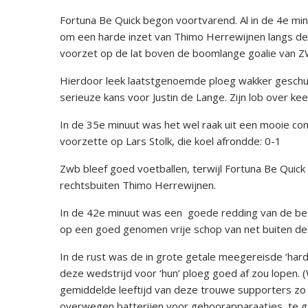
Fortuna Be Quick begon voortvarend. Al in de 4e mi
om een harde inzet van Thimo Herrewijnen langs de 
voorzet op de lat boven de boomlange goalie van 
Hierdoor leek laatstgenoemde ploeg wakker geschud.
serieuze kans voor Justin de Lange. Zijn lob over k
In de 35e minuut was het wel raak uit een mooie co
voorzette op Lars Stolk, die koel afrondde: 0-1
Zwb bleef goed voetballen, terwijl Fortuna Be Quick
rechtsbuiten Thimo Herrewijnen.
In de 42e minuut was een goede redding van de bet
op een goed genomen vrije schop van net buiten de
In de rust was de in grote getale meegereisde ‘har
deze wedstrijd voor ‘hun’ ploeg goed af zou lopen. (
gemiddelde leeftijd van deze trouwe supporters zo 
overwegen batterijen voor gehoorapparaatjes te g