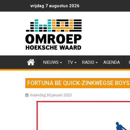
Ga
vrijdag 7 augustus 2026
naar
de
inhoud
NIEUWS
TV
RADIO
AGENDA
FORTUNA BE QUICK-ZINKWEGSE BOYS
maandag 30 januari 2023