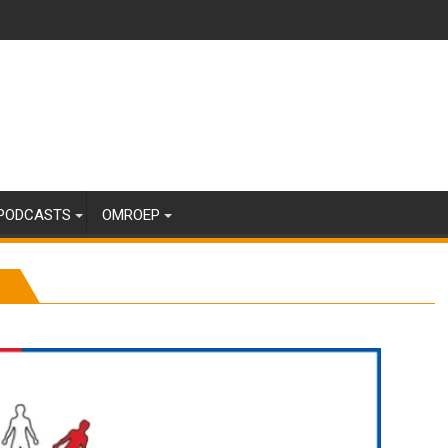
PODCASTS
OMROEP