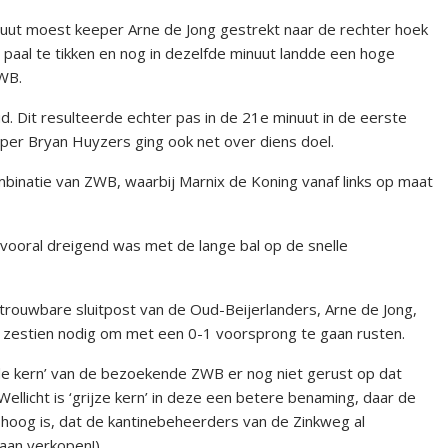
nuut moest keeper Arne de Jong gestrekt naar de rechter hoek
paal te tikken en nog in dezelfde minuut landde een hoge
ZWB.
 Dit resulteerde echter pas in de 21e minuut in de eerste
eeper Bryan Huyzers ging ook net over diens doel.
mbinatie van ZWB, waarbij Marnix de Koning vanaf links op maat
 vooral dreigend was met de lange bal op de snelle
rouwbare sluitpost van de Oud-Beijerlanders, Arne de Jong,
 zestien nodig om met een 0-1 voorsprong te gaan rusten.
de kern’ van de bezoekende ZWB er nog niet gerust op dat
Wellicht is ‘grijze kern’ in deze een betere benaming, daar de
hoog is, dat de kantinebeheerders van de Zinkweg al
aan verkopen!)