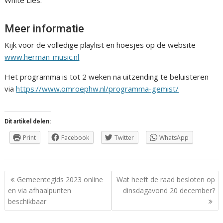
White Lies.
Meer informatie
Kijk voor de volledige playlist en hoesjes op de website
www.herman-music.nl
Het programma is tot 2 weken na uitzending te beluisteren
via
https://www.omroephw.nl/programma-gemist/
Dit artikel delen:
Print
Facebook
Twitter
WhatsApp
Berichtnavigatie
Gemeentegids 2023 online
Wat heeft de raad besloten op
en via afhaalpunten
dinsdagavond 20 december?
beschikbaar