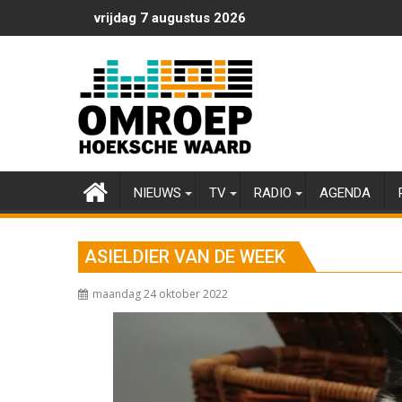
Ga
vrijdag 7 augustus 2026
naar
de
inhoud
NIEUWS
TV
RADIO
AGENDA
ASIELDIER VAN DE WEEK
maandag 24 oktober 2022