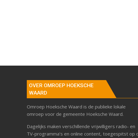
OVER OMROEP HOEKSCHE
WAARD
Omroep Hoeksche Waard is de publieke lokale
omroep voor de gemeente Hoeksche Waard.
Dagelijks maken verschillende vrijwilligers radio- en
TV-programma’s en online content, toegespitst op 