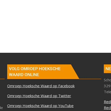
VOLG OMROEP HOEKSCHE
NE
WAARD ONLINE
Sch
Omroep Hoeksche Waard op Facebook
329
Tel
Omroep Hoeksche Waard op Twitter
Red
Omroep Hoeksche Waard op YouTube
de
Rec