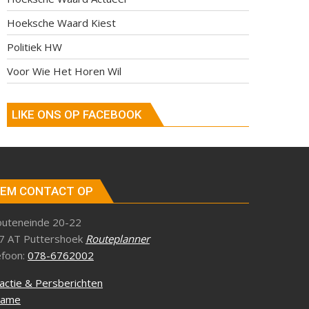
Hoeksche Waard Kiest
Politiek HW
Voor Wie Het Horen Wil
LIKE ONS OP FACEBOOK
EM CONTACT OP
outeneinde 20-22
7 AT Puttershoek
Routeplanner
efoon:
078-6762002
actie & Persberichten
lame