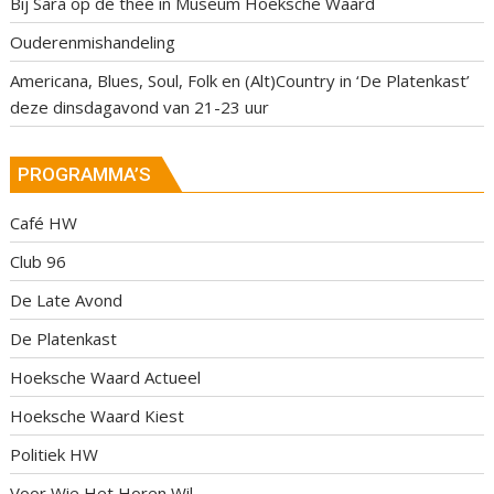
Bij Sara op de thee in Museum Hoeksche Waard
Ouderenmishandeling
Americana, Blues, Soul, Folk en (Alt)Country in ‘De Platenkast’
deze dinsdagavond van 21-23 uur
PROGRAMMA’S
Café HW
Club 96
De Late Avond
De Platenkast
Hoeksche Waard Actueel
Hoeksche Waard Kiest
Politiek HW
Voor Wie Het Horen Wil