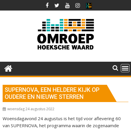
Ga
naar
de
inhoud
SUPERNOVA, EEN HELDERE KIJK OP
OUDERE EN NIEUWE STERREN
woensdag 24 augustus 2022
Woensdagavond 24 augustus is het tijd voor aflevering 60
van SUPERNOVA, het programma waarin de zogenaamde