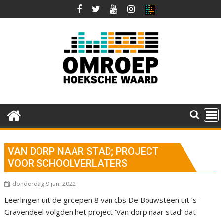
Ga
naar
de
inhoud
VAN DORP NAAR STAD; PROJECT
VOOR SCHOOLVERLATERS
donderdag 9 juni 2022
Leerlingen uit de groepen 8 van cbs De Bouwsteen uit ‘s-
Gravendeel volgden het project ‘Van dorp naar stad’ dat