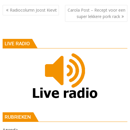
Berichtnavigatie
Radiocolumn Joost Kievit
Carola Post – Recept voor een
super lekkere pork rack
LIVE RADIO
RUBRIEKEN
Agenda