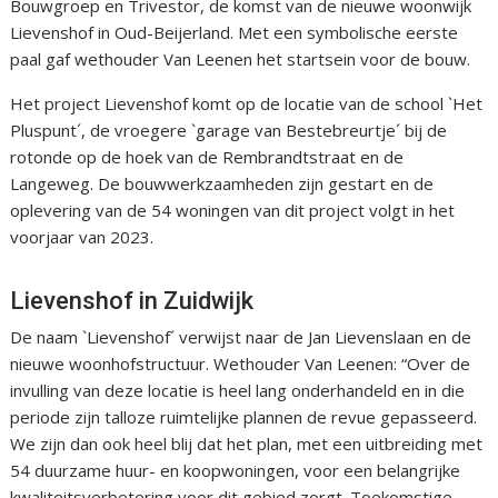
Bouwgroep en Trivestor, de komst van de nieuwe woonwijk
Lievenshof in Oud-Beijerland. Met een symbolische eerste
paal gaf wethouder Van Leenen het startsein voor de bouw.
Het project Lievenshof komt op de locatie van de school `Het
Pluspunt´, de vroegere `garage van Bestebreurtje´ bij de
rotonde op de hoek van de Rembrandtstraat en de
Langeweg. De bouwwerkzaamheden zijn gestart en de
oplevering van de 54 woningen van dit project volgt in het
voorjaar van 2023.
Lievenshof in Zuidwijk
De naam `Lievenshof´ verwijst naar de Jan Lievenslaan en de
nieuwe woonhofstructuur. Wethouder Van Leenen: “Over de
invulling van deze locatie is heel lang onderhandeld en in die
periode zijn talloze ruimtelijke plannen de revue gepasseerd.
We zijn dan ook heel blij dat het plan, met een uitbreiding met
54 duurzame huur- en koopwoningen, voor een belangrijke
kwaliteitsverbetering voor dit gebied zorgt. Toekomstige