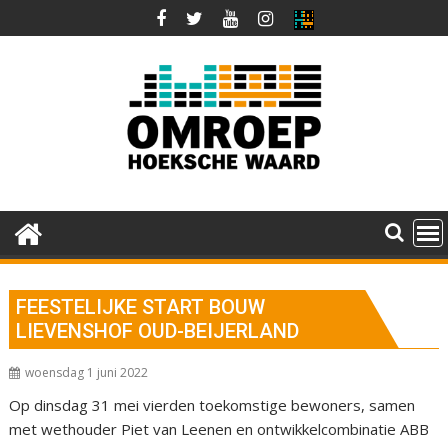
Ga
naar
de
inhoud
FEESTELIJKE START BOUW
LIEVENSHOF OUD-BEIJERLAND
woensdag 1 juni 2022
Op dinsdag 31 mei vierden toekomstige bewoners, samen
met wethouder Piet van Leenen en ontwikkelcombinatie ABB