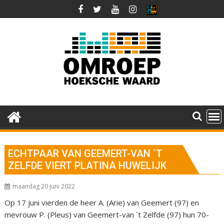
Ga
naar
de
inhoud
ECHTPAAR VAN GEEMERT-VAN `T
ZELFDE VIERT PLATINA HUWELIJK
maandag 20 juni 2022
Op 17 juni vierden de heer A. (Arie) van Geemert (97) en
mevrouw P. (Pleus) van Geemert-van ´t Zelfde (97) hun 70-