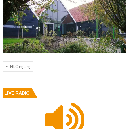
Berichtnavigatie
NLC ingang
LIVE RADIO