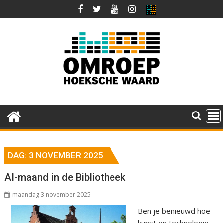
Ga
naar
de
inhoud
DAG:
3 NOVEMBER 2025
AI-maand in de Bibliotheek
maandag 3 november 2025
Ben je benieuwd hoe
kunst en technologie