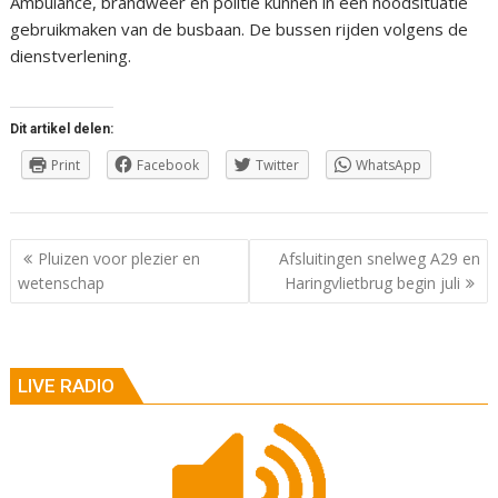
Ambulance, brandweer en politie kunnen in een noodsituatie
gebruikmaken van de busbaan. De bussen rijden volgens de
dienstverlening.
Dit artikel delen:
Print
Facebook
Twitter
WhatsApp
Berichtnavigatie
Pluizen voor plezier en
Afsluitingen snelweg A29 en
wetenschap
Haringvlietbrug begin juli
LIVE RADIO