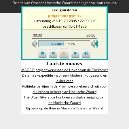
De site van Omroep Hoeksche Waard maakt gebruik van cookies.
Hoezo?
Oké
Terugluisteren
programma gemist
uitzending van 19-20-2005 / 22:00 uur
beschikbaar tot
15-01-1970
00:00
00:00
Volume:
50%
Laatste nieuws
MAGPIE-project werkt aan de Haven van de Toekomst
De Smaakexpeditie inspireert kinderen tot gezond en
lekker eten
Politieke partijen in de Provincie spreken zich uit voor
duurzaam beheerplan Hoeksche Waard
The Blue Hitters: dé honk- en softbalvereniging van
de Hoeksche Waard
Bij Sara op de thee in Museum Hoeksche Waard