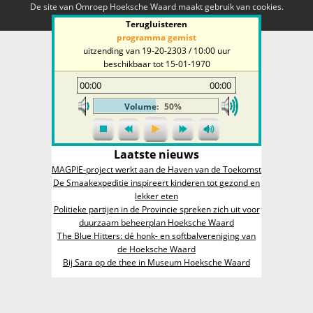
De site van Omroep Hoeksche Waard maakt gebruik van cookies.
Hoezo?
Oké
Terugluisteren
programma gemist
uitzending van 19-20-2303 / 10:00 uur
beschikbaar tot
15-01-1970
00:00
00:00
Volume:
50%
Laatste nieuws
MAGPIE-project werkt aan de Haven van de Toekomst
De Smaakexpeditie inspireert kinderen tot gezond en
lekker eten
Politieke partijen in de Provincie spreken zich uit voor
duurzaam beheerplan Hoeksche Waard
The Blue Hitters: dé honk- en softbalvereniging van
de Hoeksche Waard
Bij Sara op de thee in Museum Hoeksche Waard